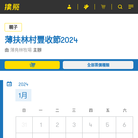
節目
親子
主辦單位
薄扶林村豐收節2024
關於撲飛
由
薄鳧林牧場
主辦
條款及細則
全部票價種類
EN
2024
1月
日
一
二
三
四
五
六
31
1
2
3
4
5
6