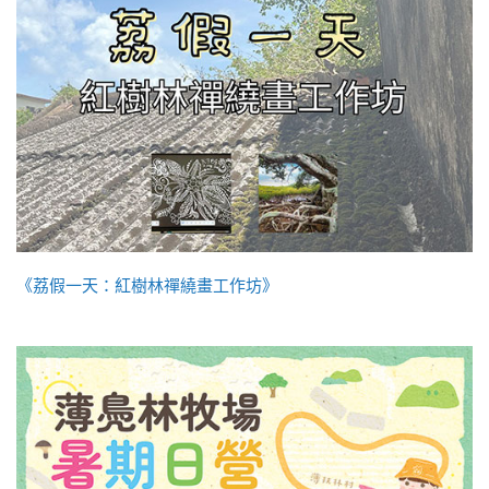
《荔假一天：紅樹林禪繞畫工作坊》