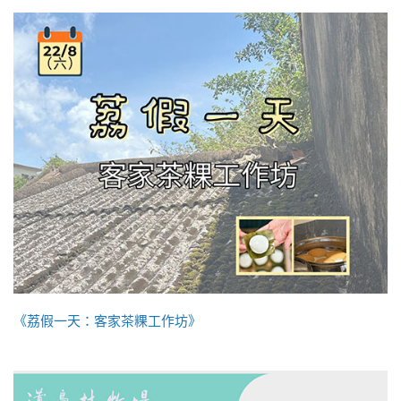
《荔假一天：客家茶粿工作坊》