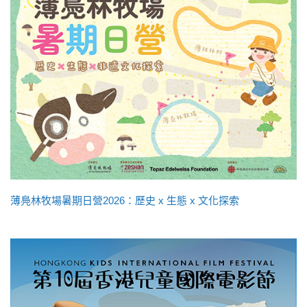
薄鳧林牧場暑期日營2026：歷史 x 生態 x 文化探索