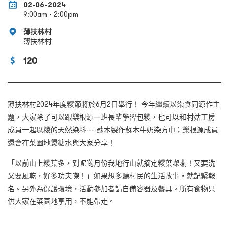
02-06-2024
9:00am - 2:00pm
薄扶林村
薄扶林村
120
薄扶林村
2024
年度糭節將於
6
月
2
日舉行！
今年繼續以染食同源作主
題
，
大家除了可以跟樂根源一班長輩學習包糭，也可以和村姑工房
成員一起以糭的天然染料
----
蘇木製作蘇木牛奶染方巾
；
樂根源成員
還會在菜園地煲糖水與大家分享
！
「
以前山上糭葉多，到呢啲月份我地行山就摘定糭葉㗎喇！又要洗
又要風乾，好多功夫㗎
！」
如果想多聽村民的生活故事，就記緊報
名
。
另外為保護環境，活動參加者請自備容器及餐具。所有食物只
供大家在菜園地享用，不能帶走。