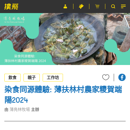
節目
主辦單位
關於撲飛
條款及細則
EN
飲食
親子
工作坊
染食同源體驗: 薄扶林村農家糭賀端
陽2024
由
薄鳧林牧場
主辦