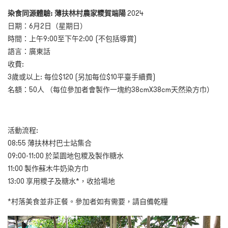
染食同源體驗
:
薄扶林村農家糭賀端陽
2024
日期：
6
月
2
日（星期日）
時間：上午
9:00
至下午
2:00 (
不包括導賞
)
語言：廣東話
收費
:
3
歲或以上
:
每位
$120 (
另加每位
$10
平臺手續費
)
名額：
50
人
（每位參加者會製作一塊約38cmX38cm天然染方巾）
活動流程
:
08:55
薄扶林村巴士站集合
09:00-11:00
於菜園地包糭及製作糖水
11:00
製作蘇木牛奶染方巾
13:00
享用糭子及糖水
*，
收拾場地
*
村落美食並非正餐。參加者如有需要，請自備乾糧