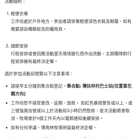
活動細則：
輕便衣著
工作坊處於戶外地方，參加者請穿著輕便深色衣裝及鞋履，如有
需要請自備驅蚊及防曬用具。
細節安排
行程安排或會因應活動當天環境變化而作出改動，主辦團隊對行
程安排擁有最終決定權。
請於參加活動前閱覽以下注意事項：
請提早五分鐘到集合點登記。
集合點
:
薄扶林村巴士站
(
往置富花
園方向
)
工作坊恕不接受更改、延期、退款。
如紅色暴雨警告或以上，或
三號強風信號或以上於活動前
3
小時仍然懸掛，是次活動將會取
消。牧場會於
4
個工作天內以電郵通知後續安排
。
如有任何爭議，薄鳧林牧場保留最終決定權。