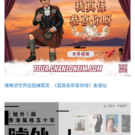
陳樂添世界巡迴棟篤笑 -《我真係恭喜你呀》香港站