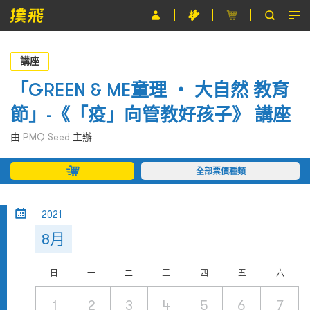
節目
講座
主辦單位
「GREEN & ME童理 ‧ 大自然 教育
節」-《「疫」向管教好孩子》 講座
關於撲飛
由
PMQ Seed
主辦
條款及細則
全部票價種類
EN
2021
8月
日
一
二
三
四
五
六
1
2
3
4
5
6
7