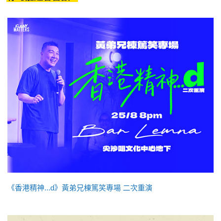
《香港精神...d》黃弟兄棟篤笑專場 二次重演