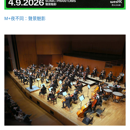
M+夜不同：聲景魅影