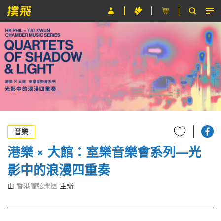
節目
主辦單位
關於撲飛
條款及細則
EN
音樂
港樂 × 大館：室樂音樂會系列—光
影中的浪漫四重奏
由
香港管弦樂團
主辦