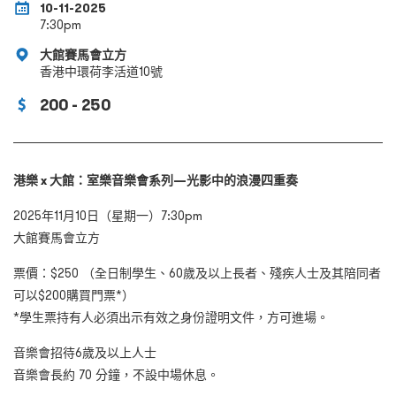
10-11-2025
7:30pm
大館賽馬會立方
香港中環荷李活道10號
200 - 250
港樂 x 大館：室樂音樂會系列—光影中的浪漫四重奏
2025
年11
月10
日（星期一）
7:30pm
大館賽馬會立方
票價：$250
（全日制學生、
60
歲及以上長者、殘疾人士及其陪同者
可以
$200
購買門票
*
）
*
學生票持有人必須出示有效之身份證明文件，方可進場。
音樂會招待6
歲及以上人士
音樂會長約 70
分鐘，不設中場休息。