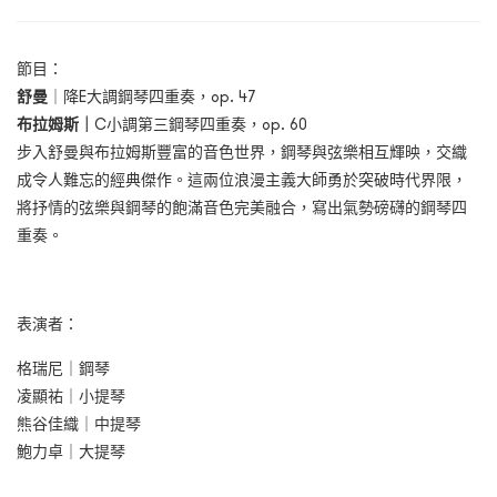
節目：
舒曼
｜
降E大調鋼琴四重奏，op. 47
布拉姆斯｜
C小調第三鋼琴四重奏，op. 60
步入舒曼與布拉姆斯豐富的音色世界，鋼琴與弦樂相互輝映，交織
成令人難忘的經典傑作。這兩位浪漫主義大師勇於突破時代界限，
將抒情的弦樂與鋼琴的飽滿音色完美融合，寫出氣勢磅礴的鋼琴四
重奏。
表演者：
格瑞尼｜鋼琴
凌顯祐｜小提琴
熊谷佳織｜中提琴
鮑力卓｜大提琴