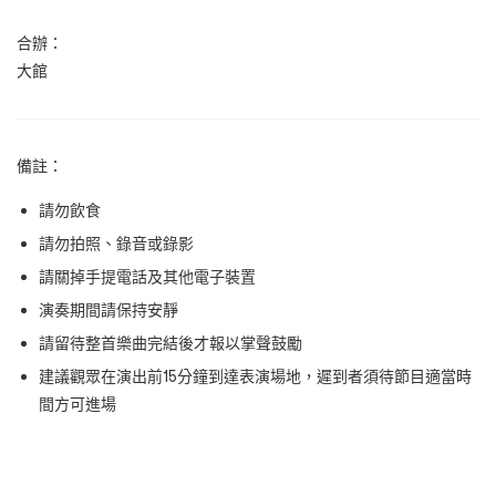
合辦：
大館
備註：
請勿飲食
請勿拍照、錄音或錄影
請關掉手提電話及其他電子裝置
演奏期間請保持安靜
請留待整首樂曲完結後才報以掌聲鼓勵
建議觀眾在演出前15
分鐘到達表演場地，遲到者須待節目適當時
間方可進場