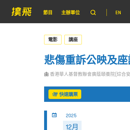
節目
主辦單位
EN
電影
講座
悲傷重訴公映及座
由
香港華人基督教聯會廣蔭頤養院(綜合安
快速購票
2025
12月