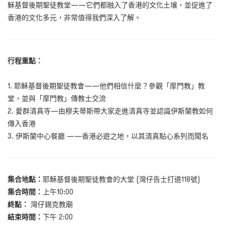
穌基督後期聖徒教堂——它們都融入了香港的文化土壤，並促進了
香港的文化多元，非常值得我們深入了解。
行程重點：
1. 耶穌基督後期聖徒教會——他們相信什麼？參觀「摩門教」教
堂，並與「摩門教」傳教士交流
2. 愛群清真寺—由穆夫蒂斯帶大家走進清真寺並認識伊斯蘭教如何
傳入香港
3. 伊斯蘭中心餐廳 ——香港必遊之地，以其清真點心系列而聞名
集合地點：
耶穌基督後期聖徒教會的大堂 (灣仔告士打道118號)
集合時間：
上午10:00
終點：
灣仔錫克教廟
結束時間：
下午 2:00