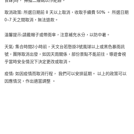
食肆)時， 掃描二維碼以作紀錄。
取消政策: 所選日期前 8 天以上取消，收取手續費 50% 。 所選日期
0~7 天之間取消，無法退款。
溫馨提示:請戴帽子或帶雨傘，注意補充水分，以防中暑。
天氣: 集合時間2小時前，天文台若懸掛3號風球以上或黑色暴雨訊
號，團隊取消出發，如因天雨關係，部份景點不能前往，導遊會視
乎當時安全情況下決定更改或取消。
疫情: 如因疫情而取消行程， 我們可以安排延期。 以上的政策可以
因應情況，作出適當調整 。