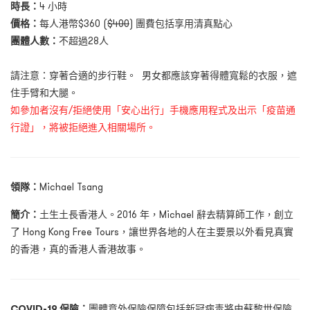
時長：
4 小時
價格：
每人港幣$360 (
$400
) 團費包括享用清真點心
團體人數：
不超過28人
請注意：穿著合適的步行鞋。 男女都應該穿著得體寬鬆的衣服，遮
住手臂和大腿。
如參加者沒有/拒絕使用「安心出行」手機應用程式及出示「疫苗通
行證」，將被拒絕進入相關場所。
領隊：
Michael Tsang
簡介：
土生土長香港人。2016 年，Michael 辭去精算師工作，創立
了 Hong Kong Free Tours，讓世界各地的人在主要景以外看見真實
的香港，真的香港人香港故事。
COVID-19 保險：
團體意外保險保障包括新冠病毒將由蘇黎世保險