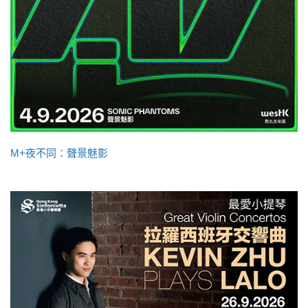
M+夜不同：聲景魅影