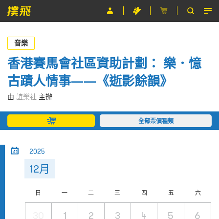
節目
音樂
主辦單位
香港賽馬會社區資助計劃： 樂．憶
古蹟人情事——《逝影餘韻》
關於撲飛
由
誼樂社
主辦
條款及細則
全部票價種類
EN
2025
12月
日
一
二
三
四
五
六
30
1
2
3
4
5
6