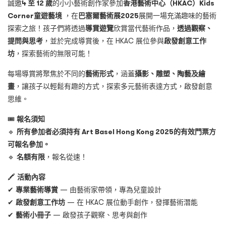
誠邀
4
至
12
歲
的小小藝術創作家參加
香港藝術中心
（HKAC）Kids
Corner
童遊藝境
，在
巴塞爾藝術展
2025
展開一場充滿趣味的藝術
探索之旅！孩子們將透過
導賞遊覽
欣賞當代藝術作品，
透過觀察、
提問與思考
，並於完成導賞後，在 HKAC 展位參與
啟發創意工作
坊
，探索藝術的無限可能！
每場導賞將聚焦於不同的
藝術形式
，涵蓋
攝影、雕塑、陶藝及繪
畫
，讓孩子以輕鬆有趣的方式，探索多元藝術表達方式，啟發創意
思維。
🎟
報名須知
🔹
所有參加者必須持有
Art Basel Hong Kong 2025
的有效門票方
可報名參加。
🔹
名額有限
，報名從速！
🖍️
活動內容
✔
專業藝術導賞
— 由藝術家帶領，專為兒童設計
✔
啟發創意工作坊
— 在 HKAC 展位動手創作，發揮藝術潛能
✔
藝術小冊子
— 啟發孩子觀察、思考與創作