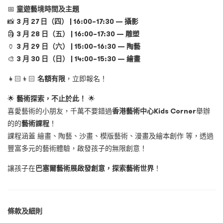
📅
童遊藝境時間及主題
📸
3
月
27
日
（
四
） | 16:00–17:30 —
攝影
🗿
3
月
28
日
（
五
） | 16:00–17:30 —
雕塑
🏺
3
月
29
日
（
六
） | 15:00–16:30 —
陶藝
🎨
3
月
30
日
（
日
） | 14:00–15:30 —
繪畫
👧🏻👦🏻
名額有限
，立即報名！
🌟
藝術探索，不止於此！
🌟
喜愛藝術的小朋友，千萬不要錯過
香港藝術中心
Kids Corner
舉辦
的的
藝術課程
！
課程涵蓋 繪畫、陶藝、沙畫、模版藝術、漫畫及繪本創作 等，透過
豐富多元的藝術體驗，啟發孩子的無限創意！
讓孩子在
巴塞爾藝術展啟發創意，探索藝術世界
！
條款及細則