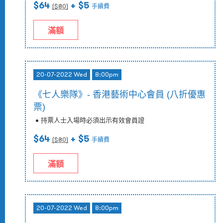
$64
+ $5
($
80
)
手續費
滿額
20-07-2022 Wed
8:00pm
《七人樂隊》- 香港藝術中心會員 (八折優惠
票)
持票人士入場時必須出示有效會員證
$64
+ $5
($
80
)
手續費
滿額
20-07-2022 Wed
8:00pm