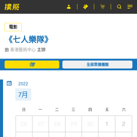
節目
電影
主辦單位
《七人樂隊》
關於撲飛
由
香港藝術中心
主辦
條款及細則
全部票價種類
EN
2022
7月
日
一
二
三
四
五
六
26
27
28
29
30
1
2