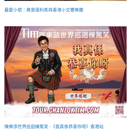
最愛小號：弗里德利希與香港小交響樂團
陳樂添世界巡迴棟篤笑 -《我真係恭喜你呀》香港站