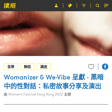
節目
主辦單位
關於撲飛
條款及細則
EN
音樂
舞蹈
講座
Womanizer & We-Vibe 呈獻 - 黑暗
中的性對話：私密故事分享及演出
由
Women’s Festival Hong Kong 2022
主辦