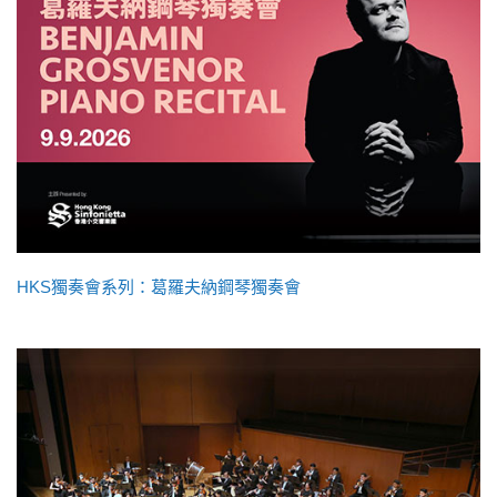
HKS獨奏會系列：葛羅夫納鋼琴獨奏會