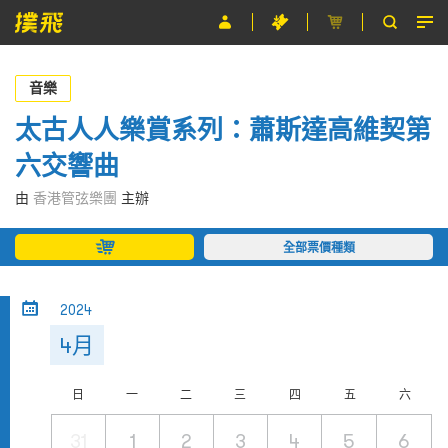
節目
音樂
主辦單位
太古人人樂賞系列：蕭斯達高維契第
六交響曲
關於撲飛
由
香港管弦樂團
主辦
條款及細則
全部票價種類
EN
2024
4月
日
一
二
三
四
五
六
31
1
2
3
4
5
6