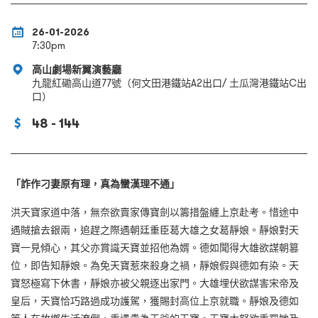
26-01-2026
7:30pm
高山劇場新翼演藝廳
九龍紅磡高山道77號（何文田港鐵站A2出口/ 土瓜灣港鐵站C出
口）
48 - 144
「詐作刁妻原有理，真為蠻漢理不通」
洪天寶家道中落，無奈欲賣家傳寶劍以籌措盤纏上京赴考。惜途中
遇賊搶去銀兩，追趕之際遇朝廷重臣葛大雄之女葛靜娘。靜娘對天
寶一見傾心，其父亦賞識天寶並招他為婿。德如聞得大雄欲謀朝篡
位，即告知靜娘。為免天寶惹來殺身之禍，靜娘假與德如有染。天
寶怒極寫下休書，靜娘亦被父親逐出家門。大雄埋伏欲謀害宋帝及
皇后，天寶恰巧路過成功護駕，獲賜封高位上京就職。靜娘及德如