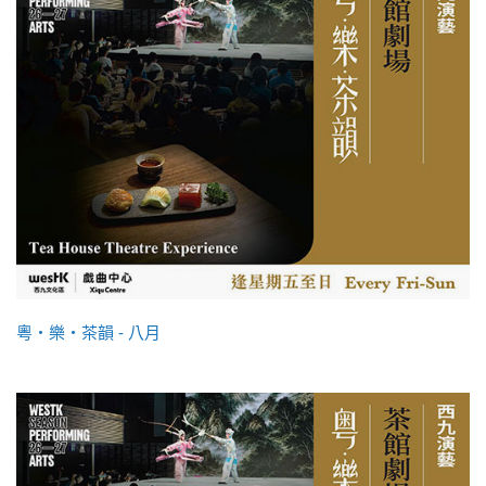
粵・樂・茶韻 - 八月