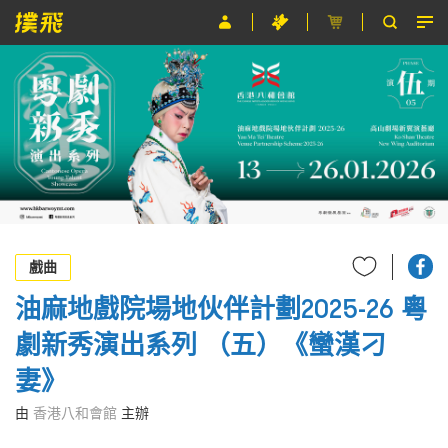
節目
主辦單位
關於撲飛
條款及細則
EN
戲曲
油麻地戲院場地伙伴計劃2025-26 粵
劇新秀演出系列 （五）《蠻漢刁
妻》
由
香港八和會館
主辦