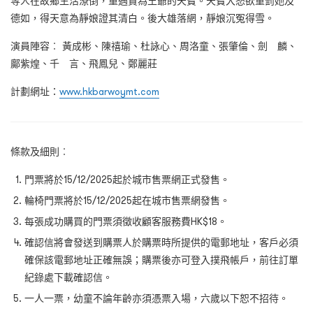
等人在故鄉生活潦倒，重遇貴為王爺的天寶。天寶大怒欲重罰她及
德如，得天意為靜娘證其清白。後大雄落網，靜娘沉冤得雪。
演員陣容︰ 黃成彬、陳禧瑜、杜詠心、周洛童、張肇倫、劍 麟、
鄺紫煌、千 言、飛鳳兒、鄭麗莊
計劃網址：
www.hkbarwoymt.com
條款及細則︰
門票將於15/12/2025起於城市售票網正式發售。
輪椅門票將於15/12/2025起在城市售票網發售。
每張成功購買的門票須徵收顧客服務費HK$18。
確認信將會發送到購票人於購票時所提供的電郵地址，客戶必須
確保該電郵地址正確無誤；購票後亦可登入撲飛帳戶，前往訂單
紀錄處下載確認信。
一人一票，幼童不論年齡亦須憑票入場，六歲以下恕不招待。