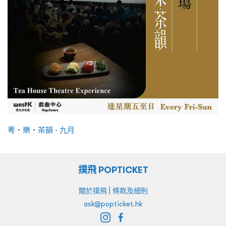
粵・樂・茶韻 - 九月
撲飛 POPTICKET
|
關於撲飛
條款及細則
ask@popticket.hk