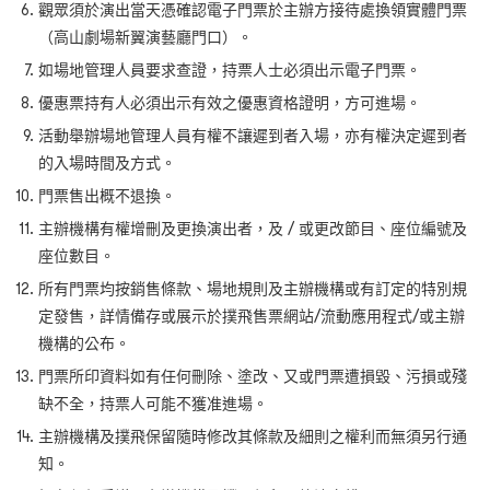
觀眾須於演出當天憑確認電子門票於主辦方接待處換領實體門票
（高山劇場新翼演藝廳門口）。
如場地管理人員要求查證，持票人士必須出示電子門票。
優惠票持有人必須出示有效之優惠資格證明，方可進場。
活動舉辦場地管理人員有權不讓遲到者入場，亦有權決定遲到者
的入場時間及方式。
門票售出概不退換。
主辦機構有權增刪及更換演出者，及 / 或更改節目、座位編號及
座位數目。
所有門票均按銷售條款、場地規則及主辦機構或有訂定的特別規
定發售，詳情備存或展示於撲飛售票網站/流動應用程式/或主辦
機構的公布。
門票所印資料如有任何刪除、塗改、又或門票遭損毀、污損或殘
缺不全，持票人可能不獲准進場。
主辦機構及撲飛保留隨時修改其條款及細則之權利而無須另行通
知。