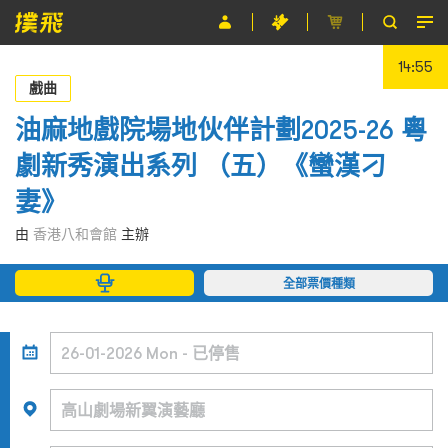
14:54
節目
戲曲
主辦單位
油麻地戲院場地伙伴計劃2025-26 粵
劇新秀演出系列 （五）《蠻漢刁
關於撲飛
妻》
條款及細則
由
香港八和會館
主辦
EN
全部票價種類