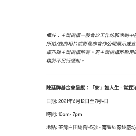
備註：主辦機構一般會於工作坊和活動中
所拍
/
錄的相片或影像亦會作公開展示或宣
權乃歸主辦機構所有。若主辦機構所選用
構將不另行通知。
陳廷驊基金會呈獻：「紡」如人生 -
常霖法
日期: 2021年6月12日至7月4日
時間: 10am- 7pm
地點: 荃灣白田壩街45號 - 南豐紗廠紗廠坊