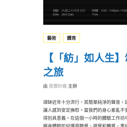
藝術
體育
【「紡」如人生】
之旅
由
南豐紗廠
主辦
頌缽近年十分流行，其簡單純淨的聲音，
讓人感到安定撫慰。當我們的身心紊亂不
得別具意義。在這個一小時的體驗工作坊
親身體驗如何運用聽覺、視覺和觸覺，重