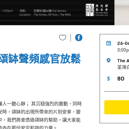
26-0
3:00
頌缽聲頻感官放鬆
The A
荃灣
80
讓人一聽心靜； 其沉穏強烈的震動，同時
安時，頌缽的出現所帶來的片刻安寧，變
中，我們將會透過頌缽的幫助，讓大家能
拾內在那份安定和諧的力量。