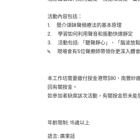
活動內容包括：
1. 簡介頌缽聲頻療法的基本原理
2. 學習如何利用聲音和振動快速靜定
3. 活動包括: 「聽聲靜心」、「腦波放
4. 現場會有5位聲療師帶領你更深入體
本工作坊需要繳付按金港幣$80，南豐紗
回有關按金。
如參加者缺席該次活動，有關按金恕未能
年齡限制: 15歲以上
語言: 廣東話