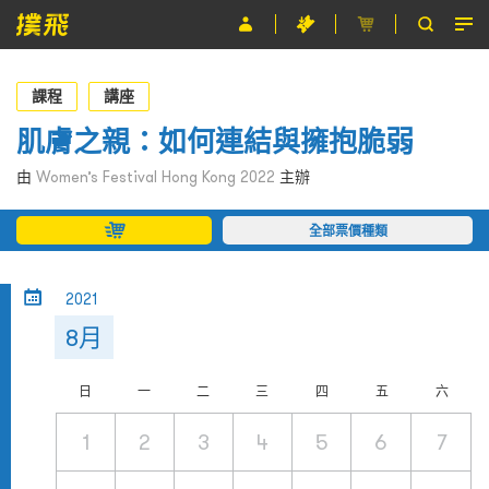
節目
課程
講座
主辦單位
肌膚之親：如何連結與擁抱脆弱
關於撲飛
由
Women’s Festival Hong Kong 2022
主辦
條款及細則
全部票價種類
EN
2021
8月
日
一
二
三
四
五
六
1
2
3
4
5
6
7