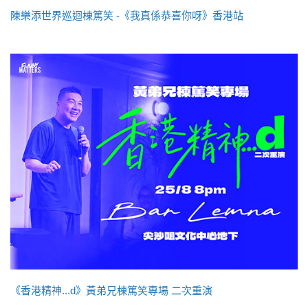
陳樂添世界巡迴棟篤笑 -《我真係恭喜你呀》香港站
《香港精神...d》黃弟兄棟篤笑專場 二次重演