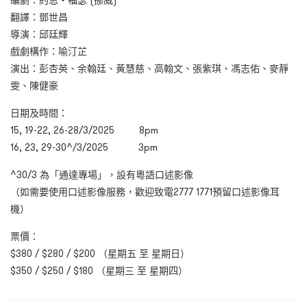
編劇：約恩・福瑟 (挪威)
翻譯：鄧世昌
導演：邱廷輝
戲劇構作：喻汀芷
演出：彭杏英、余翰廷、黃慧慈、高翰文、張紫琪、馮志佑、麥靜
雯、陳健豪
日期及時間：
15, 19-22, 26-28/3/2025 8pm
16, 23, 29-30^/3/2025 3pm
^30/3
為「通達專場」，設有粵語口述影像
（如需要使用口述影像服務，歡迎致電
2777 1771
預留口述影像耳
機）
票價：
$380 / $280 / $200 （星期五 至 星期日）
$350 / $250 / $180 （星期三 至 星期四）