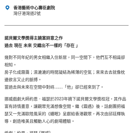
香港藝術中心壽臣劇院
灣仔港灣道2號
諾貝爾文學獎得主饒富詩意之作
過去
現在
未來
交織出不一樣的「存在
」
幾對不同年紀的男女相繼入住新居，同一空間下，他們互不相識卻
相知。
房子化成霧靄；濕漉漉的時間凝結為稀薄的空氣；來來去去就像枕
邊欲言又止的脈搏。
當過去與未來在空間中對峙……「他」卻已經來到了。
挪威戲劇大師約恩．福瑟於2023年摘下諾貝爾文學獎桂冠，其作品
富有詩情畫意，讓觀眾充滿想像空間。繼《霜遇》後，話劇團把福
瑟又一充滿歐陸風采的《纏眠》呈獻給香港觀眾，再次由邱廷輝執
導，創造唯美且觸動人心的劇場體驗。