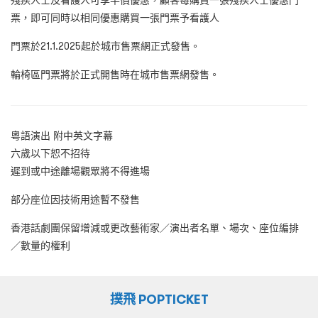
票，即可同時以相同優惠購買一張門票予看護人
門票於21.1.2025起於城市售票網正式發售。
輪椅區門票將於正式開售時在城市售票網發售。
粵語演出 附中英文字幕
六歲以下恕不招待
遲到或中途離場觀眾將不得進場
部分座位因技術用途暫不發售
香港話劇團保留增減或更改藝術家／演出者名單、場次、座位編排
／數量的權利
撲飛 POPTICKET