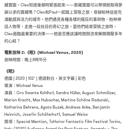
藏寶圖。Cleo知道後頓時緊張起來——那藏寶圖可以帶領她取得夢
寐以求的寶藏嗎？Cleo和Paul一起踏上冒險之旅，穿越柏林這座充
滿動感與活力的城市。他們遇見各種各樣的瘋狂的事與物、柏林神
話人物等，走進一段炫目的奇幻之旅。當他們結束冒險之旅時，
Cleo面臨最重要的決擇——她是否應該讓時間倒流來解開積壓多年
的心結？
電影放映 2:《眠》(Michael Venus, 2020)
放映時間：晚上8時15分
《眠》
德國 | 2020 | 102’ | 德語對白，英文字幕 | 彩色
導演：Michael Venus
演員：Gro Swante Kohlhof, Sandra Hüller, August Schmölzer,
Marion Kracht, Max Hubacher, Martina Schöne Radunski,
Katharina Behrens, Agata Buzek, Andreas Anke, Benjamin
Heinrich, Josefin Schäferhoff, Samuel Weiss
獎項：Special Mention, ToHorror Fantastic Film Festival Torino,
Italy (2020) Audience Award for Best Feature, Anomaly – The