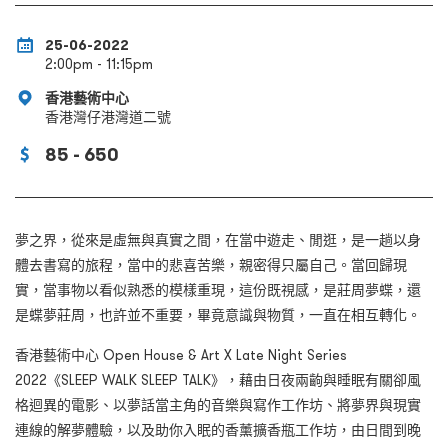
25-06-2022
2:00pm - 11:15pm
香港藝術中心
香港灣仔港灣道二號
85 - 650
夢之界，從來是虛無與真實之間，在當中遊走、閒逛，是一趟以身
體去書寫的旅程，當中的悲喜苦樂，親密得只屬自己。當回歸現
實，當事物以看似熟悉的模樣重現，這份既視感，是莊周夢蝶，還
是蝶夢莊周，也許並不重要，畢竟意識與物質，一直在相互轉化。
香港藝術中心 Open House & Art X Late Night Series
2022《SLEEP WALK SLEEP TALK》，藉由日夜兩齣與睡眠有關卻風
格迴異的電影、以夢話當主角的音樂與寫作工作坊、將夢界與現實
連線的解夢體驗，以及助你入眠的香薰擴香瓶工作坊，由日間到晚