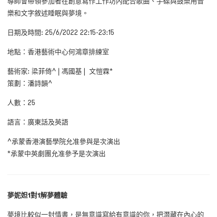
導師會帶領參加者在創意寫作工作坊內配合歌曲、手碟與鼓樂用音
樂和文字敘述睡眠與夢境。
日期及時間: 25/6/2022 22:15-23:15
地點：香港藝術中心何鴻章排練室
藝術家: 梁菲倚^ | 馮國基 | 文愷霖*
策劃：潘詩韻^
人數：25
語言：廣東話及英語
^承蒙香港演藝學院允准參與是次演出
*承蒙中英劇團允准參予是次演出
夢妮妲1對1解夢體驗
夢境比較似一封情書，是無意識寫給有意識的你，把潛藏在內心的