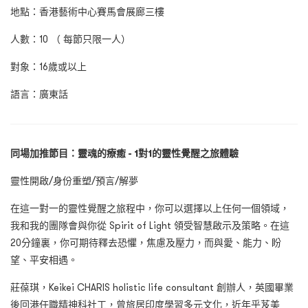
地點：香港藝術中心賽馬會展廊三樓
人數：10 （ 每節只限一人）
對象：16歲或以上
語言：廣東話
同場加推節目：靈魂的療癒 - 1對1的靈性覺醒之旅體驗
靈性開啟/身份重塑/預言/解夢
在這一對一的靈性覺醒之旅程中，你可以選擇以上任何一個領域，
我和我的團隊會與你從 Spirit of Light 領受智慧啟示及策略。在這
20分鐘裏，你可期待釋去恐懼，焦慮及壓力，而與愛、能力、盼
望、平安相遇。
莊葆琪，Keikei CHARIS holistic life consultant 創辦人，英國畢業
後回港任職精神科社工，曾旅居印度學習多元文化，近年乎芨美