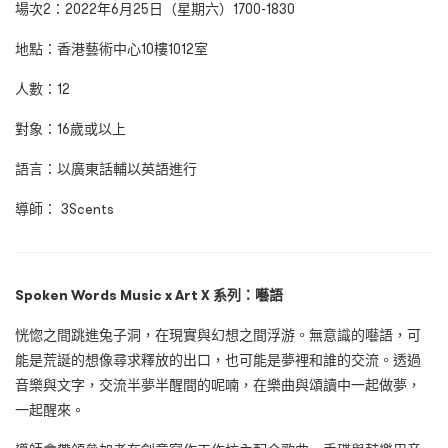
場次2：2022年6月25日（星期六）1700-1830
地點：香港藝術中心10樓1012室
人數：12
對象：16歲或以上
語言：以廣東話輔以英語進行
導師： 3Scents
Spoken Words Music x Art X 系列：囈語
恍惚之間跳進兔子洞，在現實與幻想之間浮游。無意識的囈語，可
能是荒誕的想像尋求釋放的出口，也可能是夢裡和誰的交流。透過
音樂與文字，交流半夢半醒間的呢喃，在樂曲與頌讀中一起做夢，
一起醒來。