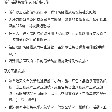
所有活動將實施以下防疫措施：
所有參加者必須佩戴口罩，遵守防疫措施及保持社交距離
入場前職員會為所有觀眾量度體溫，如參加者體溫顯示超過標準
溫度37.5度，將被拒絕進場
任何人士進入處所均必須使用「安心出行」流動應用程式和符合
「疫苗通行證」的相關要求。
若因政府防疫措施而中止活動，主辦單位將發還費用(扣除手續
費)。
活動將按照政府宣佈的最新防疫措施及條例作安排。
惡劣天氣安排：
如香港天文台於活動進行前三小時，發出紅色 / 黑色暴雨警告訊
號，或三號或以上颱風訊號，或預告將發出八號或以上颱風訊
號，無論訊號於何時除下，當日活動將會取消，主辦單位將發還
費用(扣除手續費)。
香港藝術中心將視乎天氣情況，於安全情況下繼續進行活動，並