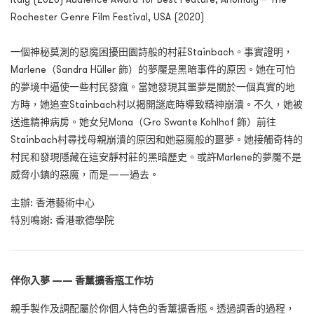
Rochester Genre Film Festival, USA (2020)
一個神秘莫測的惡魔困擾田園詩般的村莊Stainbach。事實證明，
Marlene（Sandra Hüller 飾）的夢魘是黑暗事件的原因。她在可怕
的夢境中逼使一些村民發瘋。當她發現其噩夢是關於一個真實的地
方時，她追查Stainbach村以揭開謎底時導致精神崩潰。不久，她被
送進精神病房。她女兒Mona（Gro Swante Kohlhof 飾）前往
Stainbach村尋找母親崩潰的原因和她惡魔般的噩夢。她接觸奇特的
村民和發現隱藏在這安靜村莊的黑暗歷史。或許Marlene的夢魘不是
威脅小鎮的惡魔，而是——過去。
主辦: 香港藝術中心
特別鳴謝: 香港歌德學院
伴你入夢 —— 香薰擴香瓶工作坊
親手製作及調配屬於你個人特色的香薰擴香瓶。透過調香的過程，