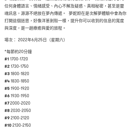
任何身體語言、情緒感受、內心不解及疑惑、真相秘密，甚至是靈
魂訊息，源源不絕放在夢內傳遞。 夢妮妲在是次解夢體驗中會為你
打開這個迷思，好像洋蔥剝殼一樣，提升你可以收到的信息的寬度
與深度，是一趟療癒與愛的旅程。
場次： 2022年6月25日（星期六）
*每節約20分鐘
#1
1700-1720
#2
1730-1750
#3
1800-1820
#4
1830-1850
#5
1900-1920
#6
1930-1950
#7
2000-2020
#8
2030-2050
#9
2100-2120
#10
2130-2150