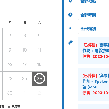
四
五
六
2
3
4
(已停售)
[套票
9
10
11
作坊 + 電影放映 
停售:
2023-10-
16
17
18
(已停售)
[套票
23
24
25
作坊 + Spoken
語 $650
30
1
2
停售:
2023-10-
滿額
已停售