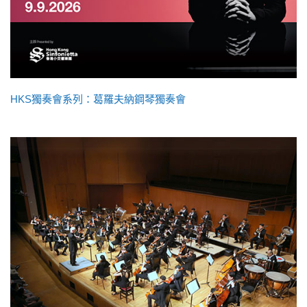
HKS獨奏會系列：葛羅夫納鋼琴獨奏會