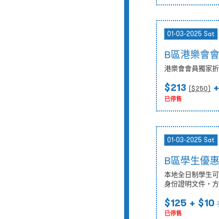
01-03-2025 Sat
B區港樂會
港樂會會員獨家折
$213
+
($
250
)
已停售
01-03-2025 Sat
B區學生優
本地全日制學生可
身份證明文件，方
$125
+ $10
已停售