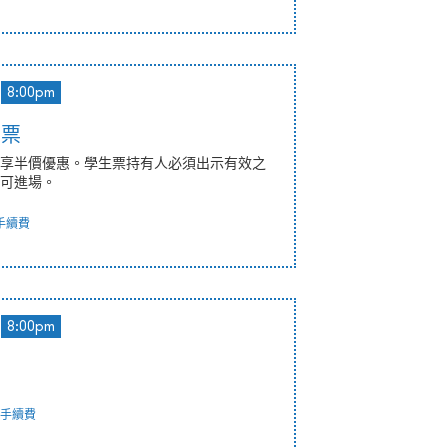
8:00pm
惠票
享半價優惠。學生票持有人必須出示有效之
可進場。
手續費
8:00pm
手續費