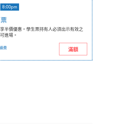
8:00pm
惠票
享半價優惠。學生票持有人必須出示有效之
可進場。
續費
滿額