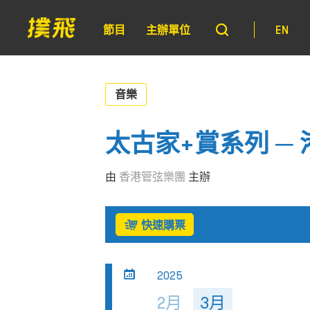
節目
主辦單位
EN
音樂
太古家+賞系列 ─
由
香港管弦樂團
主辦
快速購票
2025
2月
3月