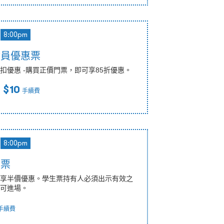
8:00pm
會員優惠票
扣優惠 -購買正價門票，即可享85折優惠。
 $10
手續費
8:00pm
惠票
享半價優惠。學生票持有人必須出示有效之
可進場。
手續費