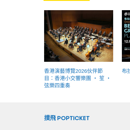
香港演藝博覽2026伙伴節
布
目：香港小交響樂團 ‧ 笙 ‧
弦樂四重奏
撲飛 POPTICKET