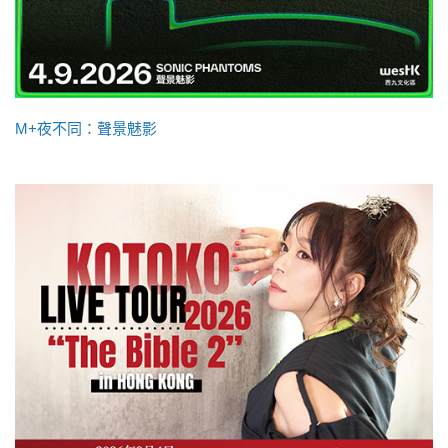
M+夜不同：聲景魅影