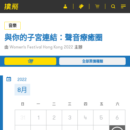
節目
音樂
主辦單位
與你的子宮連結：聲音療癒圈
關於撲飛
由
Women’s Festival Hong Kong 2022
主辦
條款及細則
全部票價種類
EN
2022
8月
日
一
二
三
四
五
六
31
1
2
3
4
5
6