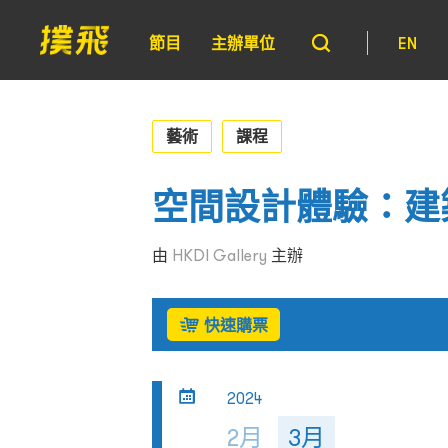
節目
主辦單位
EN
藝術
課程
空間設計體驗：建
由
HKDI Gallery
主辦
快速購票
2024
2月
3月