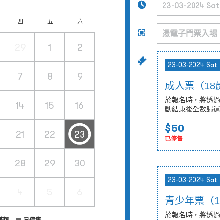
四
五
六
29
1
2
23-03-2024 Sat
7
8
9
成人票（18
於報名時，將透過
14
15
16
動結束後全數歸還
$50
21
22
23
已停售
28
29
30
23-03-2024 Sat
4
5
6
青少年票（12
於報名時，將透過