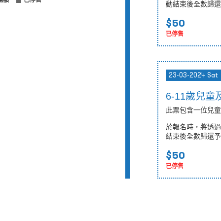
滿額
已停售
動結束後全數歸還
$50
已停售
23-03-2024 Sat
6-11歲兒
此票包含一位兒童
於報名時，將透過
結束後全數歸還予
$50
已停售