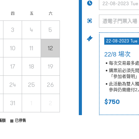
四
五
六
3
4
5
22-08-2023 Tue
10
11
12
22/8 場次
每次交易最多處
17
18
19
購票前必須先
「參加者聲明
24
25
26
此活動為雙人獨
參與仍需繳付2
$750
31
1
2
滿額
已停售