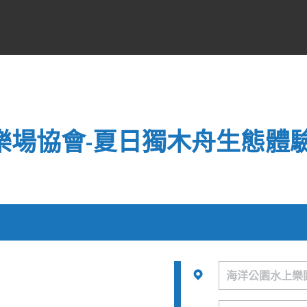
遊樂場協會-夏日獨木舟生態體