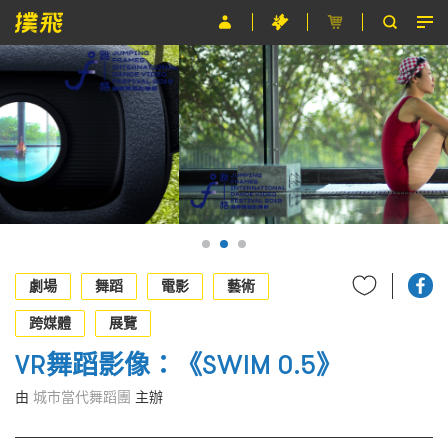
節目
主辦單位
關於撲飛
條款及細則
EN
劇場
舞蹈
電影
藝術
跨媒體
展覽
VR舞蹈影像：《SWIM 0.5》
由
城市當代舞蹈團
主辦