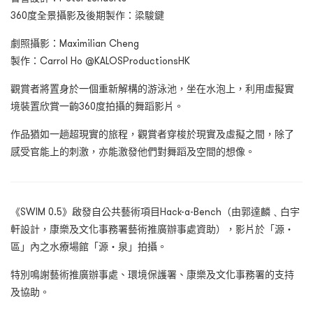
360度全景攝影及後期製作：梁駿鍵
劇照攝影：Maximilian Cheng
製作：Carrol Ho @KALOSProductionsHK
觀賞者將置身於一個重新解構的游泳池，坐在水泡上，利用虛擬實
境裝置欣賞一齣360度拍攝的舞蹈影片。
作品猶如一趟超現實的旅程，觀賞者穿梭於現實及虛擬之間，除了
感受官能上的刺激，亦能激發他們對舞蹈及空間的想像。
《SWIM 0.5》啟發自公共藝術項目Hack-a-Bench（由郭達麟﹑白宇
軒設計，康樂及文化事務署藝術推廣辦事處資助），影片於「源‧
區」內之水療場館「源‧泉」拍攝。
特別鳴謝藝術推廣辦事處、環境保護署、康樂及文化事務署的支持
及協助。