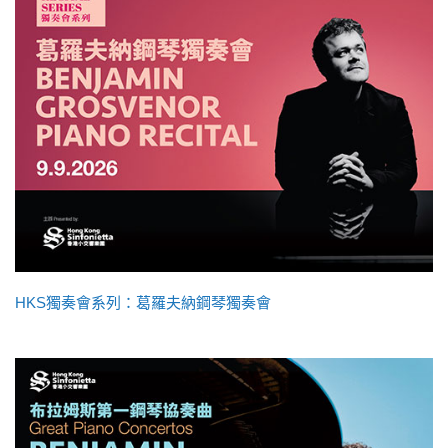
HKS獨奏會系列：葛羅夫納鋼琴獨奏會