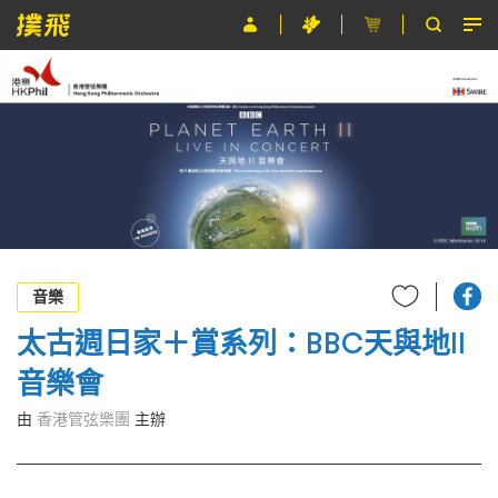
節目
主辦單位
關於撲飛
條款及細則
EN
音樂
太古週日家＋賞系列：BBC天與地II
音樂會
由
香港管弦樂團
主辦