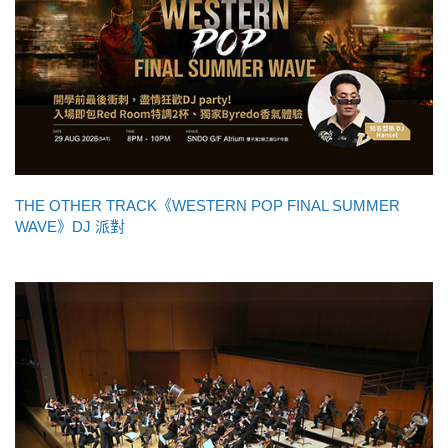
THE OTHER TRACK《WESTERN POP FINAL SUMMER
WAVE》DJ 派對