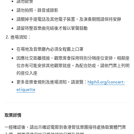
請勿飲食
請勿拍照、錄音或錄影
請關掉手提電話及其他電子裝置，及演奏期間請保持安靜
請留待整首樂曲完結後才報以掌聲鼓勵
進場須知：
在場地及音樂廳內必須全程戴上口罩
因應社交距離措施，觀眾席會採用特別分隔座位安排，相鄰座
位亦有可能安排其他觀眾就座。為配合防疫，請依門票上列明
的座位入座
更多音樂會規則及進場須知，請瀏覽：
hkphil.org/concert-
etiquette
取票詳情
一經確認後，請出示確認電郵到香港管弦樂團接待處換取實體門票