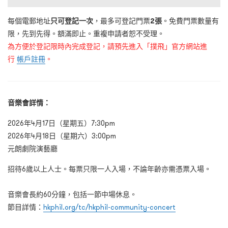
每個電郵地址
只可登記一次
，最多可登記門票
2張
。免費門票數量有
限，先到先得。額滿即止。重複申請者恕不受理。
為方便於登記限時內完成登記，請預先進入「撲飛」官方網站進
行
帳戶註冊
。
音樂會詳情：
2026年4月17日（星期五）7:30pm
2026年4月18日（星期六）3:00pm
元朗劇院演藝廳
招待6歲以上人士。每票只限一人入場，不論年齡亦需憑票入場。
音樂會長約60分鐘，包括一節中場休息。
節目詳情：
hkphil.org/tc/
hkphil-community-concert