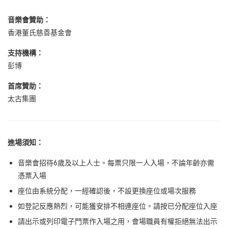
音樂會贊助
：
香港董氏慈善基金會
支持機構：
彭博
首席贊助：
太古集團
進場須知：
音樂會招待6歲及以上人士。每票只限一人入場，不論年齡亦需
憑票入場
座位由系統分配，一經確認後，不設更換座位或場次服務
如登記反應熱烈，可能獲安排不相連座位。請按已分配座位入座
請出示或列印電子門票作入場之用，會場職員有權拒絕無法出示