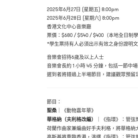
2025
年6
月27
日
(
星期五)
8:00pm
2025年6月28日 (星期六) 8:00pm
香港文化中心音樂廳
票價：
$680 / $540 / $400
（本地全日制
*
學生票持有人必須出示有效之身份證明文
音樂會招待6
歲及以上人士
音樂會長約 1 小時 45 分鐘，包括一節中
遲到者將錯過上半場節目，建議觀眾預留
節目：
聖桑
｜
《動物嘉年華》
華格納
（夫利格改編）
｜
《指環》：管弦
荷蘭作曲家兼編曲好手夫利格，將華格納
高斯基將重臨香港，演繹《指環》：管弦