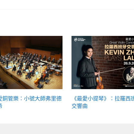
愛銅管樂：小號大師弗里德
《最愛小提琴》：拉羅西
希
交響曲