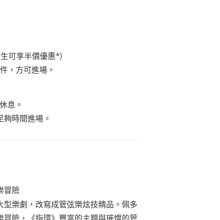
學生可享半價優惠
*
）
件，方可進場。
場休息。
足夠時間進場。
樂冒險
大型樂劇，改寫成管弦樂炫技精品。佩多
樂冒險，《指環》豐富的主題與璀燦的管