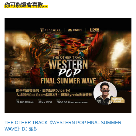
你可能還會喜歡...
THE OTHER TRACK《WESTERN POP FINAL SUMMER
WAVE》DJ 派對