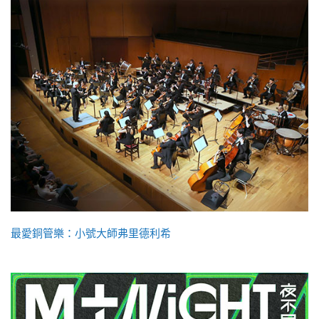
最愛銅管樂：小號大師弗里德利希