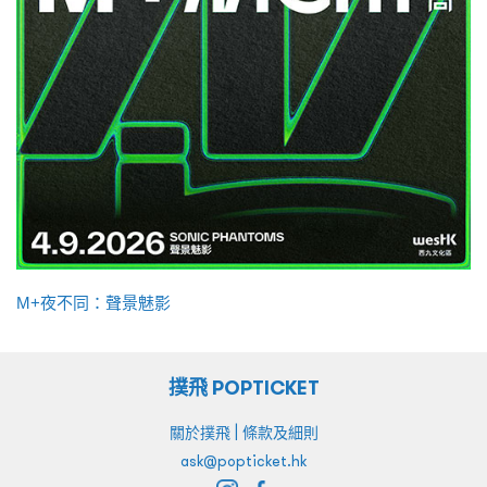
M+夜不同：聲景魅影
撲飛 POPTICKET
|
關於撲飛
條款及細則
ask@popticket.hk