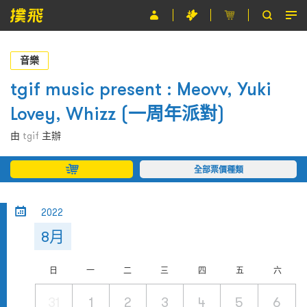
節目
音樂
主辦單位
tgif music present : Meovv, Yuki
Lovey, Whizz (一周年派對)
關於撲飛
由
tgif
主辦
條款及細則
全部票價種類
EN
2022
8月
日
一
二
三
四
五
六
31
1
2
3
4
5
6