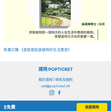
新書訂購 《荔枝窩民族植物的生活應用》
撲飛 POPTICKET
|
關於撲飛
條款及細則
ask@popticket.hk
$
免費
我要撲飛