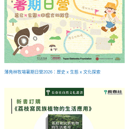
薄鳧林牧場暑期日營2026：歷史 x 生態 x 文化探索