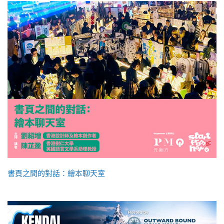
書頁之間的對話：繪本聊天室