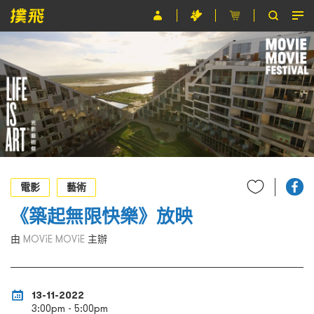
節目
主辦單位
關於撲飛
條款及細則
EN
電影
藝術
《築起無限快樂》放映
由
MOViE MOViE
主辦
13-11-2022
3:00pm - 5:00pm