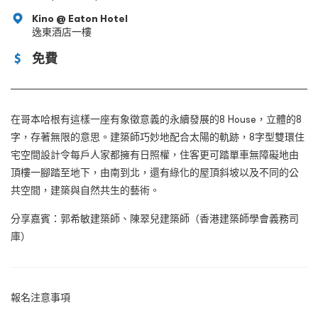
Kino @ Eaton Hotel
逸東酒店一樓
免費
在哥本哈根有這樣一座有象徵意義的永續發展的8 House，立體的8
字，存著無限的意思。建築師巧妙地配合太陽的軌跡，8字型雙環住
宅空間設計令每戶人家都擁有日照權，住客更可踏單車無障礙地由
頂樓一腳踏至地下，由南到北，還有綠化的屋頂斜坡以及不同的公
共空間，建築與自然共生的藝術。
分享嘉賓：郭希敏建築師、陳翠兒建築師（香港建築師學會義務司
庫）
報名注意事項