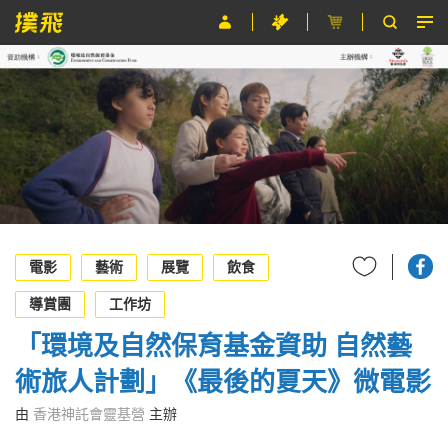
節目
主辦單位
關於撲飛
條款及細則
EN
電影
藝術
展覽
飲食
導賞團
工作坊
「環境及自然保育基金資助 自然藝
術旅人計劃」《最後的夏天》微電影
由
香港神託會靈基營
主辦