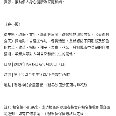
資源，推動個人身心健康及家庭和諧。
《森小攤》
從生態、環保、文化、藝術等角度，透過植物印染展覽、《最後的
夏天》微電影、自選工作坊、導賞活動，重新認識不同形態及顏色
的枯葉、雜草、樹皮、種子、果實、花朵，發掘城市中隱藏的自然
藝術，喚起大眾對人與自然和諧共生的關係。
日期 | 2024年9月15日及10月20日（日）
時間 | 早上10時至中午12時/下午2時至4時
地點 | 香港神託會靈基營 （新界沙田沙田頭村102號）
註1：報名後不能更改，成功報名的參加者將會在報名後收到電郵確
認通知。如有任何爭議，主辦單位保留最終決定權。