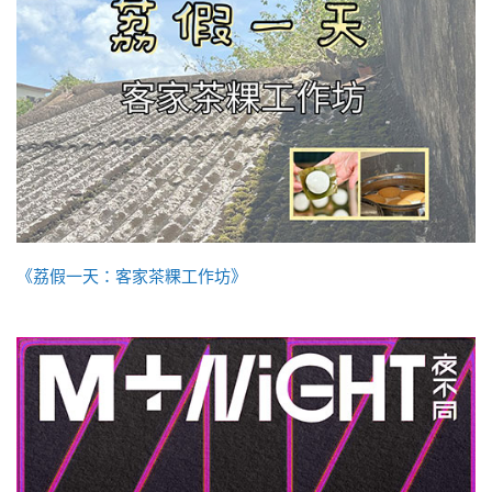
《荔假一天：客家茶粿工作坊》