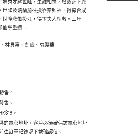
幸遇秀才蔣世隆，患難相扶，贈釵許下終
。世隆及瑞蘭前往投靠秦興福，得撮合成
，世隆悲慟投江，得卞夫人相救。三年
重遇......
軍、林貝嘉、劍麟、袁纓華
式發售。
網發售。
$18。
供的電郵地址，客戶必須確保該電郵地址
前往訂單紀錄處下載確認信。