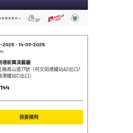
9-2025 - 14-09-2025
pm
劇場新翼演藝廳
紅磡高山道77號（何文田港鐵站A2出口/
灣港鐵站C出口）
 144
我要撲飛