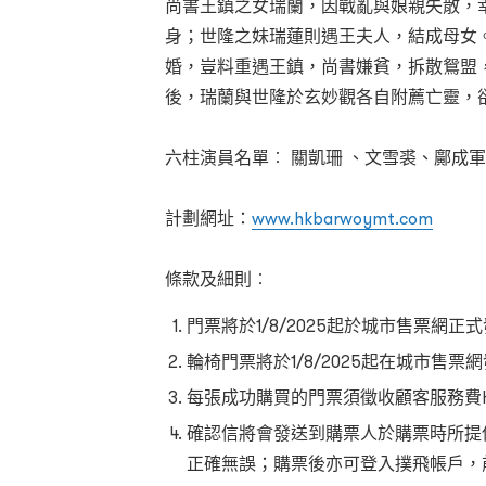
尚書王鎮之女瑞蘭，因戰亂與娘親失散，
身；世隆之妹瑞蓮則遇王夫人，結成母女
婚，豈料重遇王鎮，尚書嫌貧，拆散鴛盟
後，瑞蘭與世隆於玄妙觀各自附薦亡靈，卻仙亭
六柱演員名單︰ 關凱珊 、文雪裘、鄺成
計劃網址：
www.hkbarwoymt.com
條款及細則︰
門票將於1/8/2025起於城市售票網正
輪椅門票將於1/8/2025起在城市售票
每張成功購買的門票須徵收顧客服務費HK
確認信將會發送到購票人於購票時所提
正確無誤；購票後亦可登入撲飛帳戶，