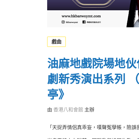
戲曲
油麻地戲院場地伙伴計
劇新秀演出系列 
亭》
由
香港八和會館
主辦
「天捉弄情侶真乖妄，嘆聲冤孽帳，險誤