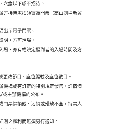
，六歲以下恕不招待。
辦方接待處換領實體門票（高山劇場新翼
須出示電子門票。
證明，方可進場。
入場，亦有權決定遲到者的入場時間及方
 或更改節目、座位編號及座位數目。
辦機構或有訂定的特別規定發售，詳情備
式/或主辦機構的公布。
或門票遭損毀、污損或殘缺不全，持票人
細則之權利而無須另行通知。