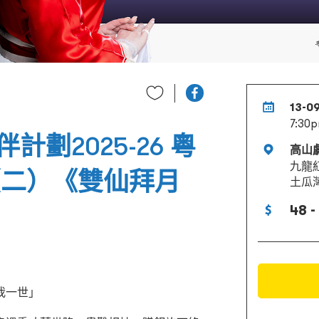
13-0
7:30
劃2025-26 粵
高山
九龍
（二）《雙仙拜月
土瓜
48 -
我一世」