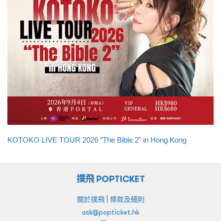
KOTOKO LIVE TOUR 2026 “The Bible 2” in Hong Kong
撲飛 POPTICKET
|
關於撲飛
條款及細則
ask@popticket.hk