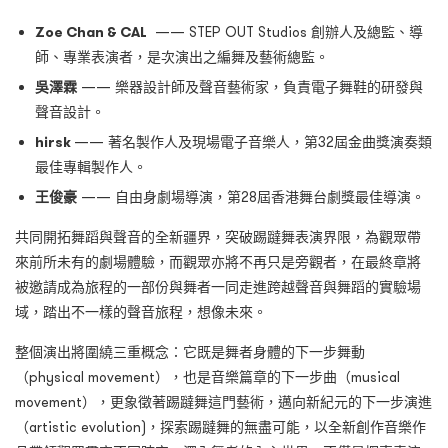
Zoe Chan & CAL
—— STEP OUT Studios 創辦人及總監、導
師、專業表演者，是次演出之
編舞及藝術總監。
吳澤霖
—— 樂器設計師及聲音藝術家，負責電子舞鞋的研發與
聲音設計。
hirsk
—— 著名製作人及現場電子音樂人，第32屆金曲獎演奏類
最佳專輯製作人。
王俊豪
—— 自由身劇場導演，第28屆香港舞台劇獎最佳導演。
共同開拓舞蹈與聲音的全新疆界，突破踢躂舞表演界限，為觀眾帶
來前所未有的劇場體驗，而觀眾亦將不再只是旁觀者，在最終章將
被邀請成為旅程的一部份與舞者一同走進跨越聲音與舞蹈的實驗場
域，踏出不一樣的聲音旅程，想像未來。
整個演出將圍繞三重概念：它既是舞者身體的下一步舞動
（physical movement），也是音樂篇章的下一步曲（musical
movement），更象徵著踢躂舞這門藝術，邁向新紀元的下一步演進
（artistic evolution)，探索踢躂舞的無盡可能，以全新創作音樂作