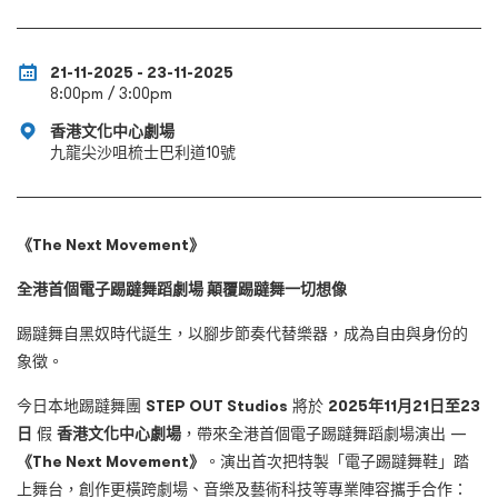
21-11-2025 - 23-11-2025
8:00pm / 3:00pm
香港文化中心劇場
九龍尖沙咀梳士巴利道10號
《The Next Movement》
全港首個電子踢躂舞蹈劇場 顛覆踢躂舞一切想像
踢躂舞自黑奴時代誕生，以腳步節奏代替樂器，成為自由與身份的
象徵。
今日本地踢躂舞團
STEP OUT Studios
將於
2025年11月21日至23
日
假
香港文化中心劇場
，帶來全港首個電子踢躂舞蹈劇場演出 —
《The Next Movement》
。演出首次把特製「電子踢躂舞鞋」踏
上舞台，創作更橫跨劇場、音樂及藝術科技等專業陣容攜手合作：