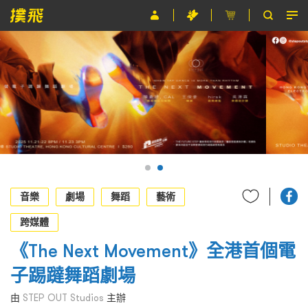
節目
主辦單位
關於撲飛
條款及細則
EN
音樂
劇場
舞蹈
藝術
跨媒體
《The Next Movement》全港首個電
子踢躂舞蹈劇場
由
STEP OUT Studios
主辦