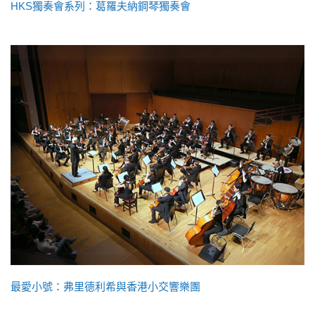
HKS獨奏會系列：葛羅夫納鋼琴獨奏會
最愛小號：弗里德利希與香港小交響樂團