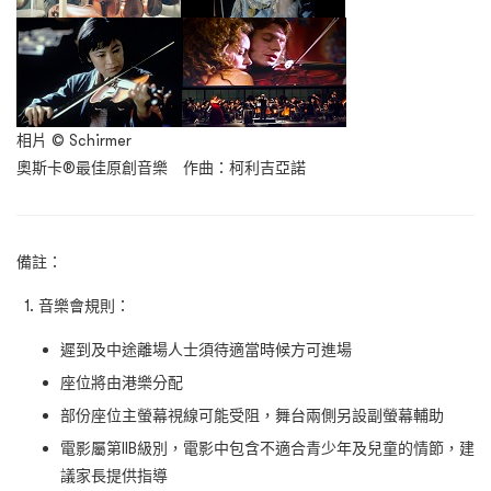
相片 © Schirmer
奧斯卡®最佳原創音樂 作曲：柯利吉亞諾
備註：
音樂會規則：
遲到及中途離場人士須待適當時候方可進場
座位將由港樂分配
部份座位主螢幕視線可能受阻，舞台兩側另設副螢幕輔助
電影屬第IIB級別，電影中包含不適合青少年及兒童的情節，建
議家長提供指導