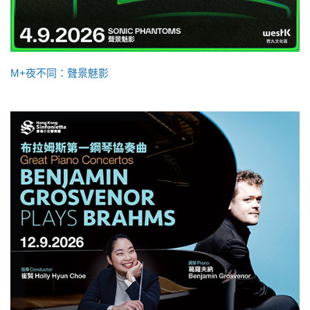
M+夜不同：聲景魅影