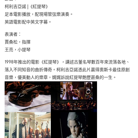
柯利吉亞諾 |《紅提琴》
足本電影播放，配現場管弦樂演奏。
英語電影配中英文字幕。
表演者：
賈桑松，指揮
王亮，小提琴
1998年推出的電影《紅提琴》，講述古董名琴數百年來流落各地、
落入不同知音的曲折傳奇。柯利吉亞諾憑此片贏得奧斯卡最佳原創
音樂，優美動人的樂章，娓娓訴說紅提琴飽歷蒼桑的一生。