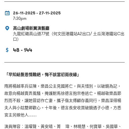
26-11-2025 - 27-11-2025
7:30pm
高山劇場新翼演藝廳
九龍紅磡高山道77號（何文田港鐵站A2出口/ 土瓜灣港鐵站C出
口）
48 - 144
「早知結髮恩情難絕，悔不該當初雨夜緣」
隋將楊越率兵征陳，樂昌公主見國將亡，與夫惜別，以破鏡為記，
故意向楊越賣弄風騷，掩護駙馬徐德言抱宗卷逃亡。楊越敬樂昌節
烈而不殺，讓她冒認作亡妻，攜子偕太傅顧存義同行，樂昌深得楊
夫人與小姑雙卿歡心。十年後，德言長安收買破鏡遇子小德，方悉
宮主另嫁他人……
演員陣容︰溫曜聲、黃安晴、菁 瑋、林曉慧、何寶華、吳國華、