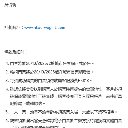
吳倩衡
計劃網址：
www.hkbarwoymt.com
條款及細則︰
門票將於20/10/2025起於城市售票網正式發售。
輪椅門票將於20/10/2025起在城市售票網發售。
每張成功購買的門票須徵收顧客服務費HK$18。
確認信將會發送到購票人於購票時所提供的電郵地址，客戶必須
確保該電郵地址正確無誤；購票後亦可登入撲飛帳戶，前往訂單
紀錄處下載確認信。
一人一票，幼童不論年齡亦須憑票入場，六歲以下恕不招待。
觀眾須於演出當天憑確認電子門票於主辦方接待處換領實體門票
（高山劇場新翼演藝廳門口）。