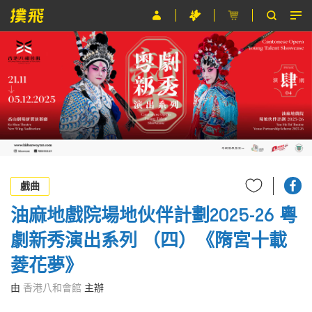
節目
主辦單位
關於撲飛
條款及細則
EN
戲曲
油麻地戲院場地伙伴計劃2025-26 粵
劇新秀演出系列 （四）《隋宮十載
菱花夢》
由
香港八和會館
主辦