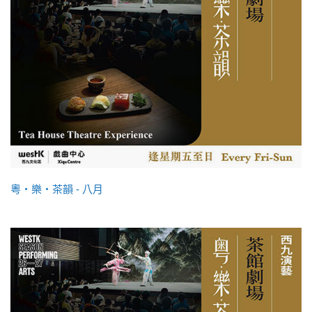
粵・樂・茶韻 - 八月