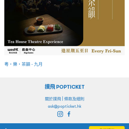
粵・樂・茶韻 - 九月
撲飛 POPTICKET
|
關於撲飛
條款及細則
ask@popticket.hk