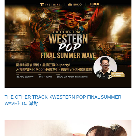
THE OTHER TRACK《WESTERN POP FINAL SUMMER
WAVE》DJ 派對