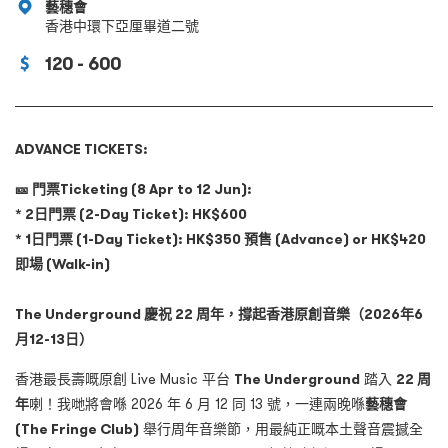
藝穗會
香港中環下亞厘畢道二號
120 - 600
ADVANCE TICKETS:
🎫
門票Ticketing (8 Apr to 12 Jun):
* 2日門票 (2-Day Ticket): HK$600
* 1日門票 (1-Day Ticket): HK$350 預售 (Advance) or HK$420
即場 (Walk-in)
The Underground
慶祝
22
周年，撐起香港原創音樂（
2026
年
6
月
12-13
日）
香港最長壽嘅原創 Live Music 平台
The Underground
踏入
22
周
年
喇！我哋將會喺 2026 年 6 月 12 同 13 號，一連兩晚喺
藝穗會
(The Fringe Club)
舉行周年音樂節，用最純正嘅本土聲音震撼全