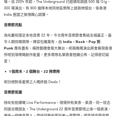
場。自 2004 年起，The Underground 已經搞咗超過 500 場 Gig、
300 場演出，有 800 幾隊本地同地區樂隊上過我哋個台，係香港
Indie 圈當之無愧嘅心跳聲。
音樂節亮點
為咗慶祝撐足本地音樂 22 年，今次周年音樂節會集結全城最正、最
令人期待嘅樂隊。陣容包羅萬有，由
Indie
、
Rock
、
Pop
到
Punk
應有盡有，橫跨藝穗會兩大舞台。呢兩晚嘅演出將會展現香港
停唔到落嚟嘅創作能量，更多樂隊名單將會陸續公佈，記得密切留
意！
1
個周末，
2
個舞台，
22
隊樂隊
呢份絕對係愛樂之人嘅終極 Deals！
音樂節氛圍
除咗有勁爆嘅 Live Performance，現場仲有美食、美酒，同一班志
同道合嘅朋友。The Underground 22 周年音樂節唔止係一個表演，
更係一個俾音樂人、樂迷同藝術愛好者一齊聚頭、感受城市聲音靈