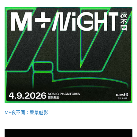
M+夜不同：聲景魅影