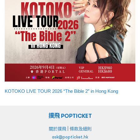
KOTOKO LIVE TOUR 2026 “The Bible 2” in Hong Kong
撲飛 POPTICKET
|
關於撲飛
條款及細則
ask@popticket.hk