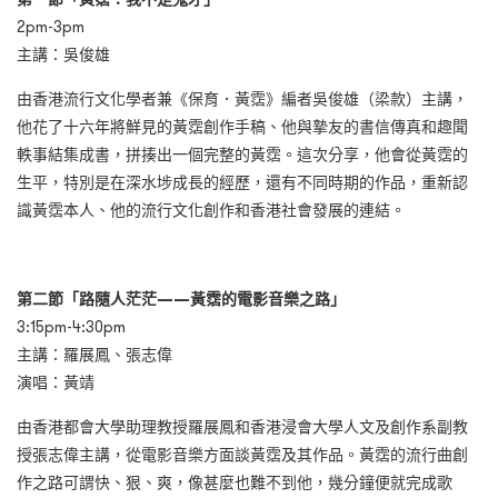
2pm-3pm
主講：吳俊雄
由香港流行文化學者兼《保育．黃霑》編者吳俊雄（梁款）主講，
他花了十六年將鮮見的黃霑創作手稿、他與摯友的書信傳真和趣聞
軼事結集成書，拼揍出一個完整的黃霑。這次分享，他會從黃霑的
生平，特別是在深水埗成長的經歷，還有不同時期的作品，重新認
識黃霑本人、他的流行文化創作和香港社會發展的連結。
第二節「路隨人茫茫——黃霑的電影音樂之路」
3:15pm-4:30pm
主講：羅展鳳、張志偉
演唱：黃靖
由香港都會大學助理教授羅展鳳和香港浸會大學人文及創作系副教
授張志偉主講，從電影音樂方面談黃霑及其作品。黃霑的流行曲創
作之路可謂快、狠、爽，像甚麼也難不到他，幾分鐘便就完成歌