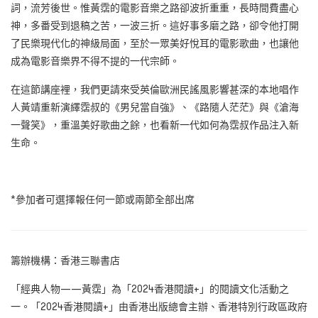
詞，流芳後世。惟黃霑的電影音樂之路卻波折重重，長時間費盡心
神，多番受到退稿之苦，一波三折。這好事多磨之路，卻令他打開
了民樂現代化的神級局面，至於一眾美好悅耳的電影歌曲，也讓他
成為電影音樂界不得不提的一代宗師。
在這節講座裡，我們更請來受英倫歐洲民謠風影響甚深的本地唱作
人黃靖重新演繹霑叔的《男兒當自強》、《路隨人茫茫》與《滄海
一聲笑》，重溫美好歌曲之餘，也看新一代如何為霑叔作品注入新
生命。
*參加者可選擇報任何一節或兩節全部出席
籌辦機構：香港三聯書店
「經典人物——黃霑」為「2024香港閱讀+」的閱讀文化活動之
一。「2024香港閱讀+」由香港出版總會主辦、香港特別行政區政府