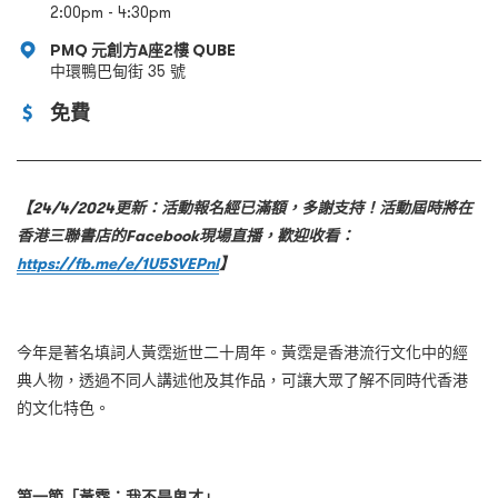
2:00pm - 4:30pm
PMQ 元創方A座2樓 QUBE
中環鴨巴甸街 35 號
免費
【24/4/2024更新：活動報名經已滿額，多謝支持！活動屆時將在
香港三聯書店的Facebook現場直播，歡迎收看：
https://fb.me/e/1U5SVEPnl
】
今年是著名填詞人黃霑逝世二十周年。黃霑是香港流行文化中的經
典人物，透過不同人講述他及其作品，可讓大眾了解不同時代香港
的文化特色。
第一節「黃霑：我不是鬼才」