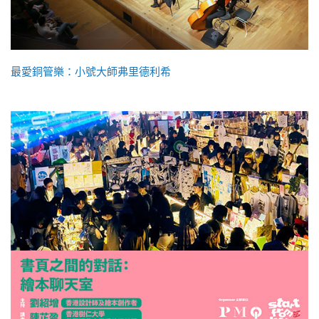
最愛銅管樂：小號大師弗里德利希