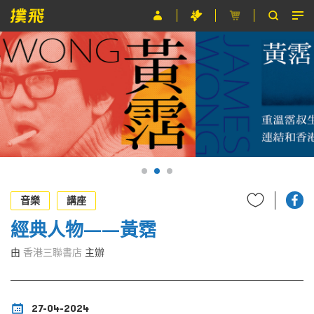
節目
主辦單位
關於撲飛
條款及細則
EN
音樂
講座
經典人物——黃霑
由
香港三聯書店
主辦
27-04-2024