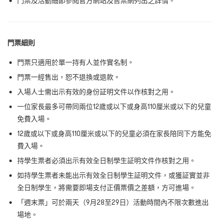
門票及活動細節參閱官方網站及售票網列出之詳情。
⾨票細則
⾨票只適⽤於單⼀持有⼈並作實名制。
⾨票⼀經售出，恕不退換或退款。
入場⼈⼠需出示有效的⾝份証明⽂件以作核對之⽤。
⼀位家長最多可帶同兩位12歲或以下或⾝⾼110厘⽶或以下的兒童
免費入場。
12歲或以下或⾝⾼110厘⽶或以下的兒童必須在家長陪同下⽅能免
費入場。
持學⽣票者必須出示有效全⽇制學⽣証明⽂件作核對之⽤。
如持學⽣票者未能出示有效全⽇制學⽣証明⽂件，或獲証實並非
全⽇制學⽣，將需要即場⽀付正價票價之差額，⽅可進場。
「週末票」可於兩天（9⽉28⾄29⽇）活動時間內不限次數進出
場地。