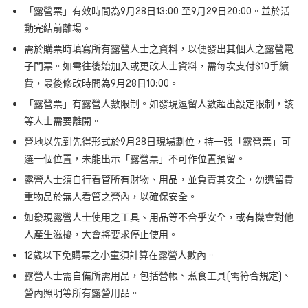
「露營票」有效時間為9⽉28⽇13:00 ⾄9⽉29⽇20:00。並於活
動完結前離場。
需於購票時填寫所有露營⼈⼠之資料，以便發出其個⼈之露營電
⼦⾨票。如需往後始加入或更改⼈⼠資料，需每次⽀付$10⼿續
費，最後修改時間為9⽉28⽇10:00。
「露營票」有露營⼈數限制。如發現逗留⼈數超出設定限制，該
等⼈⼠需要離開。
營地以先到先得形式於9⽉28⽇現場劃位，持⼀張「露營票」可
選⼀個位置，未能出示「露營票」不可作位置預留。
露營人士須自行看管所有財物、用品，並負責其安全，勿遺留貴
重物品於無人看管之營內，以確保安全。
如發現露營人士使用之工具、用品等不合乎安全，或有機會對他
人產生滋擾，大會將要求停止使用。
12歲以下免購票之⼩童須計算在露營⼈數內。
露營⼈⼠需⾃備所需⽤品，包括營帳、煮食⼯具(需符合規定)、
營內照明等所有露營⽤品。