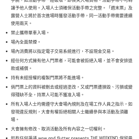
讓予他⼈使⽤。入場⼈⼠須確保活動⼿帶之完整。「週末票」及
露營⼈⼠將於⾸次進場時獲發活動⼿帶，同⼀活動⼿帶需要連續
使⽤兩天。
禁⽌攜帶單⾞入場。
場內全⾯禁煙。
場內消費將以指定電⼦交易系統進⾏，不設現⾦交易。
經任何⽅式擁有他⼈⾨票者，可能會被拒絕入場，並不會安排退
款或補償。
持有未經授權的複製⾨票將不能進場。
倘⾨票上的資料被刪去或經過塗改，⼜或⾨票遭損毀、污損或變
得殘缺不全，持票⼈可能不獲准入場。
所有入場⼈⼠均需遵守⼤會場內規則及在場⼯作⼈員之指示，如
發現違反規則，⼤會有權拒絕相關⼈⼠繼續參與本活動及須離
場。
⼤會擁有修改、取消活動及所有內容之⼀切權利。
如有任何爭議 wow and flutter presents THE WEEKEND 保留最