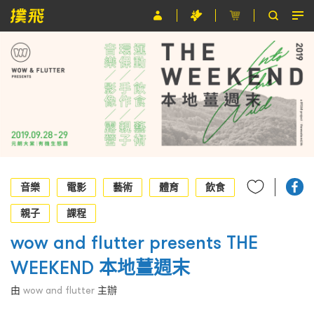
節目
主辦單位
關於撲飛
條款及細則
EN
音樂
電影
藝術
體育
飲食
親子
課程
wow and flutter presents THE
WEEKEND 本地薑週末
由
wow and flutter
主辦