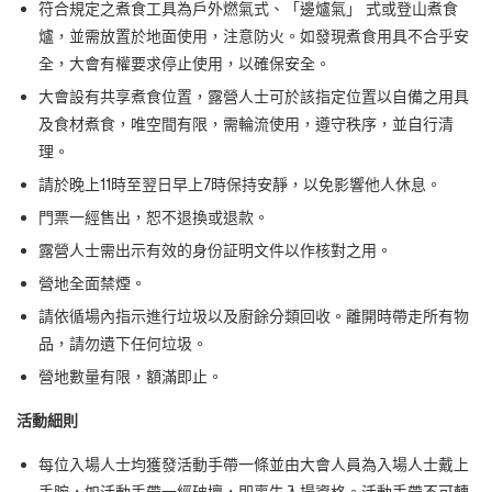
符合規定之煮食⼯具為⼾外燃氣式、「邊爐氣」 式或登⼭煮食
爐，並需放置於地⾯使⽤，注意防火。如發現煮食⽤具不合乎安
全，⼤會有權要求停⽌使⽤，以確保安全。
⼤會設有共享煮食位置，露營⼈⼠可於該指定位置以⾃備之⽤具
及食材煮食，唯空間有限，需輪流使⽤，遵守秩序，並⾃⾏清
理。
請於晚上11時⾄翌⽇早上7時保持安靜，以免影響他⼈休息。
⾨票⼀經售出，恕不退換或退款。
露營⼈⼠需出示有效的⾝份証明⽂件以作核對之⽤。
營地全⾯禁煙。
請依循場內指示進⾏垃圾以及廚餘分類回收。離開時帶走所有物
品，請勿遺下任何垃圾。
營地數量有限，額滿即⽌。
活動細則
每位入場⼈⼠均獲發活動⼿帶⼀條並由⼤會⼈員為入場⼈⼠戴上
⼿腕，如活動⼿帶⼀經破壞，即喪失入場資格。活動⼿帶不可轉