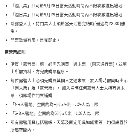
「週六票」只可於9⽉28⽇當天活動時間內不限次數進出場地。
「週⽇票」只可於9⽉29⽇當天活動時間內不限次數進出場地。
除露營人士，持門票人士須於當天活動完結時(最遲為22:30)離
場。
⾨票數量有限，售完即⽌。
露營票細則
購買「露營票」前，必需先購買「週末票」(兩天通⾏票)，並填
上所需資料，⽅完成購票程序。
每位露營⼈⼠必須先購買其個⼈之週末票，於入場時需同時出示
「週末票」及「露營票」。 如入場時任何露營⼈⼠未持有週末
票，須即場作⾨票補購。
「1-4⼈營地」空間約為4⽶ x 4⽶，以4⼈為上限。
「5-8⼈營地」空間約為5⽶ x 5⽶，以8⼈為上限。
所有露營⽤具包括營帳、天幕及固定⽤具如繩索等，均須設置於
所屬空間內。