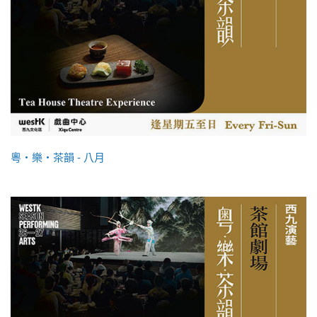
粵・樂・茶韻 - 八月