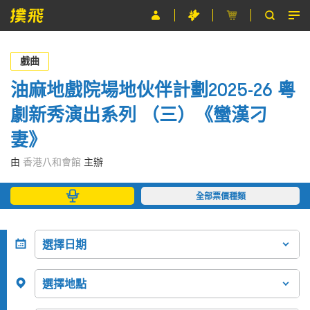
節目
戲曲
主辦單位
油麻地戲院場地伙伴計劃2025-26 粵
劇新秀演出系列 （三）《蠻漢刁
關於撲飛
妻》
條款及細則
由
香港八和會館
主辦
EN
全部票價種類