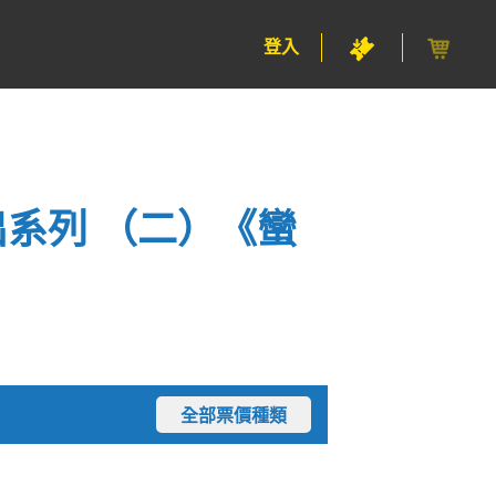
登入
出系列 （二）《蠻
全部票價種類