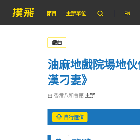
節目
主辦單位
EN
戲曲
油麻地戲院場地伙伴
漢刁妻》
由
香港八和會館
主辦
自行選位