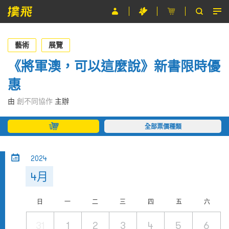
節目
藝術
展覽
主辦單位
《將軍澳，可以這麼說》新書限時優
惠
關於撲飛
由
創不同協作
主辦
條款及細則
全部票價種類
EN
2024
4月
日
一
二
三
四
五
六
31
1
2
3
4
5
6