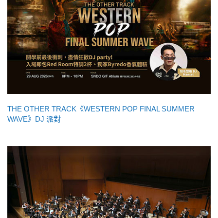
THE OTHER TRACK《WESTERN POP FINAL SUMMER
WAVE》DJ 派對