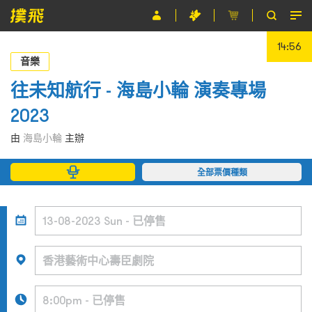
14:56
節目
音樂
主辦單位
往未知航行 - 海島小輪 演奏專場
2023
關於撲飛
由
海島小輪
主辦
條款及細則
全部票價種類
EN