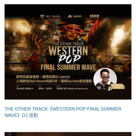
THE OTHER TRACK《WESTERN POP FINAL SUMMER
WAVE》DJ 派對