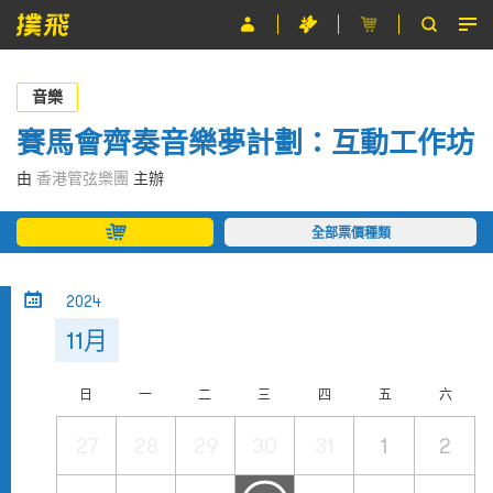
節目
音樂
主辦單位
賽馬會齊奏音樂夢計劃：互動工作坊
關於撲飛
由
香港管弦樂團
主辦
條款及細則
全部票價種類
EN
2024
11月
日
一
二
三
四
五
六
27
28
29
30
31
1
2