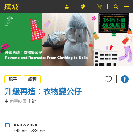
節目
主辦單位
關於撲飛
條款及細則
EN
親子
課程
升級再造：衣物變公仔
由
南豐紗廠
主辦
18-02-2024
2:00pm - 3:30pm