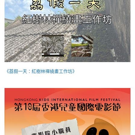
《荔假一天：紅樹林禪繞畫工作坊》