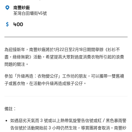
南豐紗廠
荃灣白田壩街45號
400
為迎接新年，南豐紗廠將於1
月
22
日至
2
月
18
日期間舉辦《衫衫不
盡，綠綠無窮》活動，希望提高大眾對過度消費衣物所引起的浪費
問題的關注。
參加「升級再造：衣物變公仔」工作坊的朋友，可以攜帶一雙舊襪
子或舊衣物，在活動中升級再造成猴子公仔。
備註：
如遇惡劣天氣而 3
號或以上熱帶氣旋警告信號或紅
/
黑色暴雨警
告信號於活動開始前
3
小時仍然生效，導賞團將會取消。南豐紗