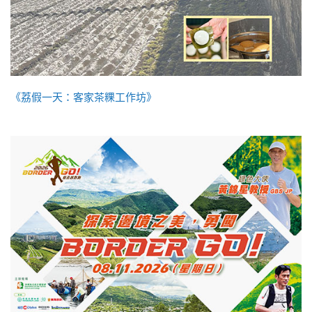
《荔假一天：客家茶粿工作坊》