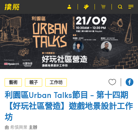
節目
主辦單位
關於撲飛
條款及細則
EN
藝術
親子
工作坊
利園區Urban Talks節目 – 第十四期
【好玩社區營造】遊戲地景設計工作
坊
由
希慎興業
主辦