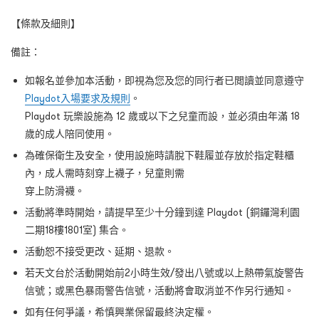
【條款及細則】
備註：
如報名並參加本活動，即視為您及您的同行者已閲讀並同意遵守
Playdot入場要求及規則
。
Playdot 玩樂設施為 12 歲或以下之兒童而設，並必須由年滿 18
歲的成人陪同使用。
為確保衛生及安全，使用設施時請脫下鞋履並存放於指定鞋櫃
內，成人需時刻穿上襪子，兒童則需
穿上防滑襪。
活動將準時開
始，請提早至少十分鐘到
達
Playdot
(
銅鑼灣利園
二期18樓1801室)
集合。
活動
恕不接受更改、延期、退款。
若天文台於活動開始前
2
小時生效
/
發出八號或以上熱帶氣旋警告
信號；或黑色暴雨警告信號
，
活動將會取消並不作另行通知。
如有任何爭議，希慎興業保留最終決定權。