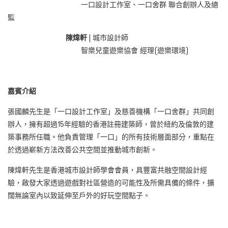
一口設計工作室、一口舍群 聯合創辦人及總
監
陳煒軒
|
城市設計師
智樂兒童遊樂協會
經理
(
遊樂環境
)
嘉賓介紹
張國麟先生是「一口設計工作室」及慈善機構「一口舍群」共同創
辦人，擁有超過15年經驗的香港註冊建築師，曾於紐約及倫敦的建
築事務所任職。他負責管理「一口」的所有技術層面部分，重點在
於透過嶄新方法改善公共空間並推動城市創新。
陳煒軒先生是香港城市設計師學會會員，具豐富共融空間設計經
驗，啟發大家透過遊戲對社區營造的可能性及所需具備的條件，擴
闊無論室內以致延伸至戶外的好玩空間點子。