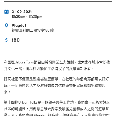
21-09-2024
10:30am - 12:30pm
Playdot
銅鑼灣利園二期18樓1801室
180
利園區
Urban Talks
節目由希慎興業全力策劃，讓大家在城市空間找
到文化一隅，將以往因繁忙生活淹沒了的風景重新細看。
好玩社區不僅僅是遊樂場這麼簡單，在社區的每個角落都可以好好
玩。一同來喚起活力及激發想像力透過遊樂把家庭和鄰里聯繫起
來。
第十四期Urban Talks是一個親子共學工作坊。我們會一起探索好玩
社區的可能性，用創意思維去探索及激發兒童和成人之間的遊樂互
動元素。我們會把 Playdot 打造成一個創意畫布，以集體想像力作