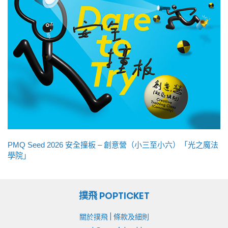
PMQ Seed 2026 安全撞板 – 創意營（小三至小六）「光之魔法
學院」
撲飛 POPTICKET
|
關於撲飛
條款及細則