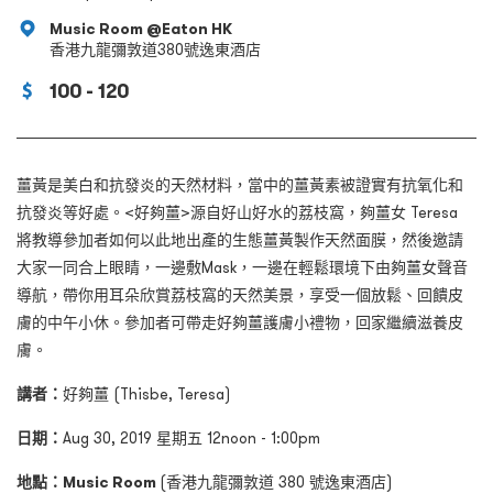
Music Room @Eaton HK
香港九龍彌敦道380號逸東酒店
100 - 120
薑黃是美白和抗發炎的天然材料，當中的薑黃素被證實有抗氧化和
抗發炎等好處。<好夠薑>源自好山好水的荔枝窩，夠薑女 Teresa
將教導參加者如何以此地出產的生態薑黃製作天然面膜，然後邀請
大家一同合上眼睛，一邊敷Mask，一邊在輕鬆環境下由夠薑女聲音
導航，帶你用耳朵欣賞荔枝窩的天然美景，享受一個放鬆、回饋皮
膚的中午小休。參加者可帶走好夠薑護膚小禮物，回家繼續滋養皮
膚。
講者：
好夠薑 (Thisbe, Teresa)
日期：
Aug 30, 2019 星期五 12noon - 1:00pm
地點：
Music Room
(香港九龍彌敦道 380 號逸東酒店)