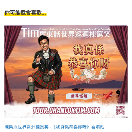
你可能還會喜歡...
陳樂添世界巡迴棟篤笑 -《我真係恭喜你呀》香港站