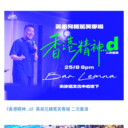
《香港精神...d》黃弟兄棟篤笑專場 二次重演