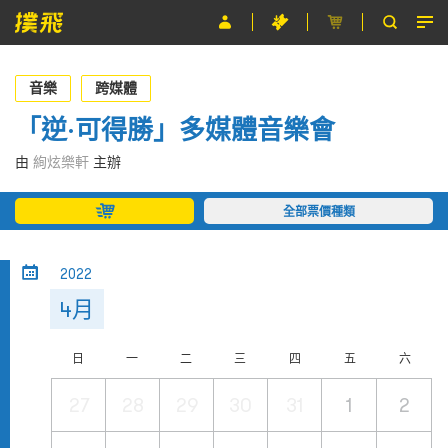
節目
音樂
跨媒體
主辦單位
「逆·可得勝」多媒體音樂會
關於撲飛
由
絢炫樂軒
主辦
條款及細則
全部票價種類
EN
2022
4月
日
一
二
三
四
五
六
27
28
29
30
31
1
2