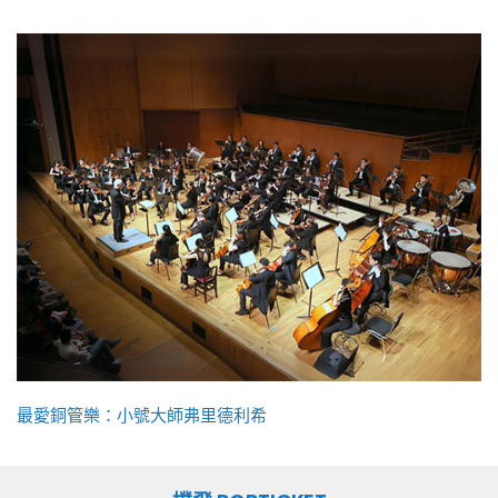
最愛銅管樂：小號大師弗里德利希