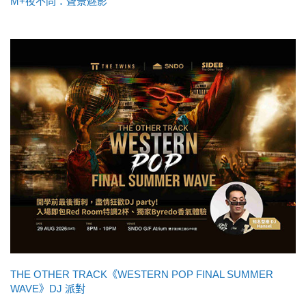
M+夜不同：聲景魅影
THE OTHER TRACK《WESTERN POP FINAL SUMMER
WAVE》DJ 派對