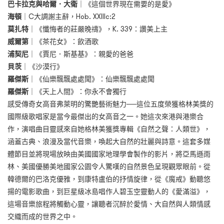
巴卡拉克與哈爾．大衛
｜
《這個世界現在需要的是愛》
海頓
｜
C大調謝主辭，Hob. XXIIIc:2
莫扎特
｜
《懺悔者的莊嚴晚禱》，K. 339：讚美上主
威爾第
｜
《茶花女》：飲酒歌
浦契尼
｜
《賈尼．斯基基》：親愛的爸爸
貝茨
｜
《沙漠行》
羅傑斯
｜
《仙樂飄飄處處聞》：仙樂飄飄處處聞
羅傑斯
｜
《天上人間》：你永不會獨行
感受傳奇女高音弗萊明的驚艷藝術魅力──這位五度榮獲格林美獎的
國際級歌唱家是當今最傑出的女高音之一。她這次來港與港樂合
作，演唱曲目靈感來自她格林美獲獎專輯《自然之聲：人類世》，
涵蓋古典、浪漫及當代音樂，喚起大自然的壯麗與詩意。這套多媒
體節目並將現場放映由美國國家地理學會製作的影片，將亞馬遜雨
林、美國優勝美地國家公園令人驚嘆的自然景色呈現觀眾眼前。從
韓德爾的巴洛克優雅，到康特盧伯的抒情旋律，從《魔戒》動聽悠
揚的電影歌曲，到巨星級冰島唱作人碧玉空靈動人的《愛滿溢》，
這場音樂旅程將觸動心靈，讓聽者沉醉於愛情、大自然與人類情感
交織而成的世界之中。