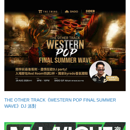
THE OTHER TRACK《WESTERN POP FINAL SUMMER
WAVE》DJ 派對