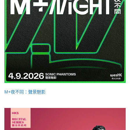
M+夜不同：聲景魅影