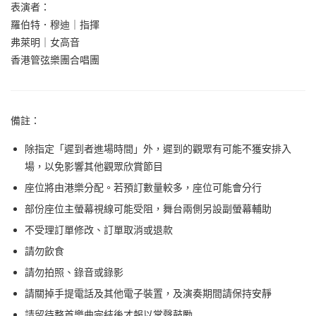
表演者：
羅伯特．穆迪
｜
指揮
弗萊明
｜
女高音
香港管弦樂團合唱團
備註：
除指定「遲到者進場時間」外，遲到的觀眾有可能不獲安排入
場，以免影響其他觀眾欣賞節目
座位將由港樂分配。若預訂數量較多，座位可能會分行
部份座位主螢幕視線可能受阻，舞台兩側另設副螢幕輔助
不受理訂單修改、訂單取消或退款
請勿飲食
請勿拍照、錄音或錄影
請關掉手提電話及其他電子裝置，及演奏期間請保持安靜
請留待整首樂曲完結後才報以掌聲鼓勵