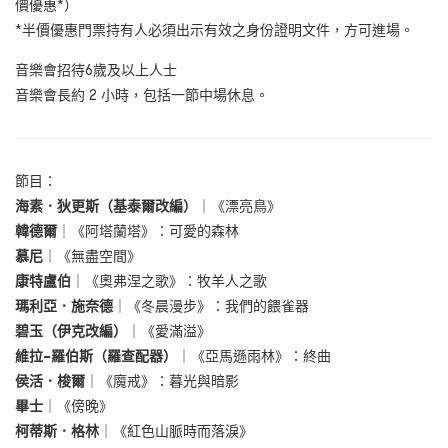
價優惠*）
*半價優惠門票持有人必須出示有效之身份證明文件，方可進場。
音樂會招待6歲及以上人士
音樂會長約 2 小時，包括一節中場休息。
節目：
海素．狄更斯（基泰爾改編）
｜
《漂亮鳥》
韓德爾
｜
《阿塔蘭塔》：可愛的森林
慕尼
｜
《無盡空間》
康特盧伯
｜
《奧弗涅之歌》：牧羊人之歌
瑪利亞．施奈德
｜
《冬晨漫步》：我們的餵雀器
碧玉（伊克改編）
｜
《愛滿溢》
維拉–羅伯斯（羅查配器）
｜
《亞馬遜雨林》：終曲
侯活．梭爾
｜
《魔戒》：暮光與暗影
畢士
｜
《傍晚》
柯蒂斯．格林
｜
《紅色山脈時而落淚》