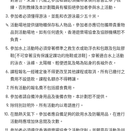
對身份，未滿十八歲之參加者請必須攜帶家長同意書正本予教
練，否則教練及本計劃職員有權拒絕參加者參與水上活動。
參加者必須懂得游泳，並能和衣游泳最少五十米。
活動場地提供儲物櫃保存私人物品，參加者亦應切勿攜帶貴重物
品到活動場地。如有任何遺失，香港遊樂場協會及協辦機構恕不
負責。
參加水上活動時必須穿著標準之救生衣或助浮衣和包跟及包趾膠
鞋(不可穿著沒有保護足踝功的拖鞋或涼鞋)，穿著適合水上活動
的泳衣、泳褲、太陽帽、輕便透氣及略為貼身的長袖外衣。
課程報名一經確定後不得更改至其他課程或取消，所有已繳付之
費用不設退款，課程名額亦不得轉讓。
所有活動的報名費不包括膳食費用。
參加者請自備沖身用品及後備衣物，本計劃恕不提供。
除特別註明外，所有活動均以粵語進行。
在酷熱天氣下，參加者應自備足夠的飲用水及防曬用品，在進行
活動時應增加休息間及次數。
參加者必須遵守香港遊樂場協會之活動守則，並願意在活動及訓