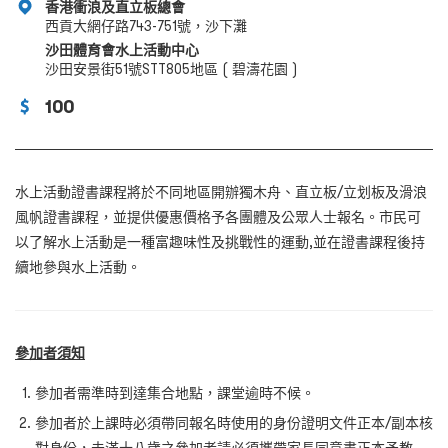
香港衝浪及直立板總會
西貢大網仔路743-751號，沙下灘
沙田體育會水上活動中心
沙田安景街51號STT805地區 ( 碧濤花園 )
100
水上活動證書課程將於不同地區開辦獨木舟、直立板/立划板及滑浪
風帆證書課程，並提供優惠價格予各團體及公眾人士報名。市民可
以了解水上活動是一種富趣味性及挑戰性的運動‚並在證書課程後持
續地參與水上活動。
參加者須知
參加者需準時到達集合地點，課堂逾時不候。
參加者於上課時必須帶同報名時使用的身份證明文件正本/副本核