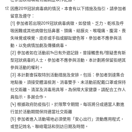
因應2019冠狀病毒病的情況，本會有以下措施及指引，請參加者
留意及遵守：
(1) 參加者若出現2019冠狀病毒病徵，如發燒、乏力、乾咳及呼
吸困難或其他病徵包括鼻塞、頭痛、結膜炎、喉嚨痛、腹瀉、喪
失味覺或嗅覺、皮疹或手指或腳趾變色等，參加者不應參與活
動，以免病情加劇及傳播病毒。
(2) 參加者如在活動前14日有外遊記錄，曾接觸患有/懷疑患有新
型冠狀病毒的人士，參加者不應參與活動，本計劃將保留拒絕其
參與活動的權利。
(3) 本計劃會採取特別活動措施及安排，包括：參加者到達集合
地點後，須接受體溫檢測、消毒雙手、未活動前配戴口罩或保持
社交距離、清潔及消毒用具等，為保障大家健康，請配合工作人
員指示，多謝合作。
(4) 根據政府防疫指引，於限聚令期間，每班將分成適當人數進
行並於活動期間保持適當社交距離
(5) 參加者進入活動場地必須使用「安心出行」流動應用程式，
或登記姓名、聯絡電話和到訪日期及時間。