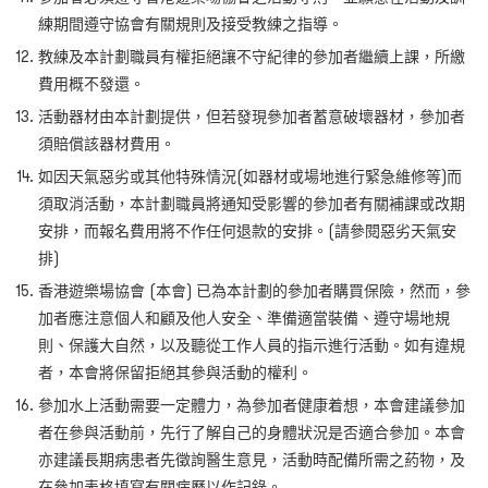
練期間遵守協會有關規則及接受教練之指導。
教練及本計劃職員有權拒絕讓不守紀律的參加者繼續上課，所繳
費用概不發還。
活動器材由本計劃提供，但若發現參加者蓄意破壞器材，參加者
須賠償該器材費用。
如因天氣惡劣或其他特殊情況(如器材或場地進行緊急維修等)而
須取消活動，本計劃職員將通知受影響的參加者有關補課或改期
安排，而報名費用將不作任何退款的安排。(請參閱惡劣天氣安
排)
香港遊樂場協會 (本會) 已為本計劃的參加者購買保險，然而，參
加者應注意個人和顧及他人安全、準備適當裝備、遵守場地規
則、保護大自然，以及聽從工作人員的指示進行活動。如有違規
者，本會將保留拒絕其參與活動的權利。
參加水上活動需要一定體力，為參加者健康着想，本會建議參加
者在參與活動前，先行了解自己的身體狀況是否適合參加。本會
亦建議長期病患者先徵詢醫生意見，活動時配備所需之葯物，及
在參加表格填寫有關病歷以作記錄。