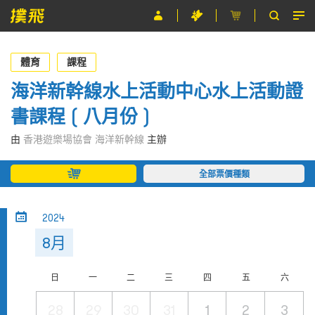
節目
體育
課程
主辦單位
海洋新幹線水上活動中心水上活動證
書課程 ( 八月份 )
關於撲飛
由
香港遊樂場協會 海洋新幹線
主辦
條款及細則
全部票價種類
EN
2024
8月
日
一
二
三
四
五
六
28
29
30
31
1
2
3