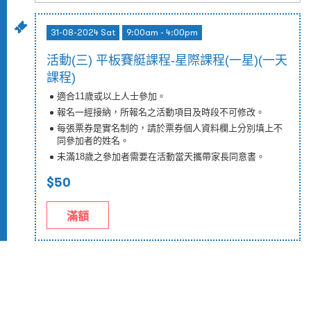
31-08-2024 Sat
9:00am - 4:00pm
活動(三) 平板賽艇課程-星際課程(一星)(一天
課程)
適合11
歲或以上人士
參加。
報名一經接納，所報名之活動項目及時段不可修改。
每張票券是實名制的，請於票券個人資料欄上分別填上不
同參加者的姓名。
未滿18
歲之參加者需要在活動當天
攜帶
家長同意書
。
$50
滿額