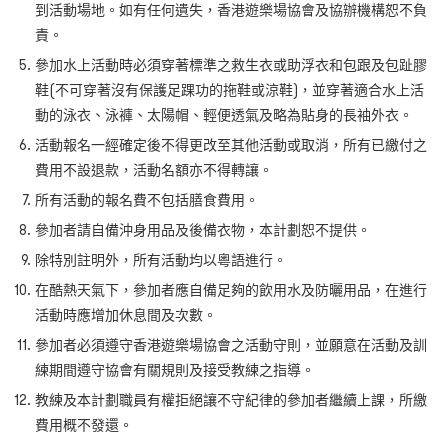
到活動場地。如有任何遺失，香港遊樂場協會及協辦機構恕不負
責。
參加水上活動時必須穿著標準之救生衣或助浮衣和包跟及包趾膠
鞋(不可穿著沒有保護足踝功的拖鞋或涼鞋)，並穿著適合水上活
動的泳衣、泳褲、太陽帽、輕便透氣及略為貼身的長袖外衣。
活動報名一經確定後不得更改至其他活動或取消，所有已繳付之
費用不設退款，活動名額亦不得轉讓。
所有活動的報名費不包括膳食費用。
參加者請自備沖身用品及後備衣物，本計劃恕不提供。
除特別註明外，所有活動均以粵語進行。
在酷熱天氣下，參加者應自備足夠的飲用水及防曬用品，在進行
活動時應增加休息間及次數。
參加者必須遵守香港遊樂場協會之活動守則，並願意在活動及訓
練期間遵守協會有關規則及接受教練之指導。
教練及本計劃職員有權拒絕讓不守紀律的參加者繼續上課，所繳
費用概不發還。