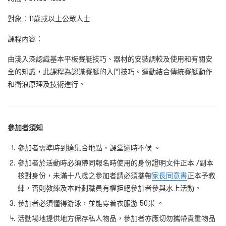
對象︰11
歲或以上公眾人士
課程內容：
由淺入深認識基本平板賽艇技巧、器材的安裝調較及使用和有關安
全的知識，此課程為認識賽艇的入門技巧。運動結合傳統賽艇動作
和衝浪原理及技術進行。
參加者須知
參加者需準時到達集合地點，課堂逾時不候 。
參加者於活動時必須帶同報名時使用的身份證明文件正本 /副本
核對身份，未滿十八歲之參加者請必須攜帶
家長同意書
正本予教
練，否則教練及本計劃職員有權拒絕參加者參與水上活動。
參加者必須懂得游泳，並能穿着衣服游 50米 。
活動場地提供地方保存私人物品，參加者亦應切勿攜帶貴重物品