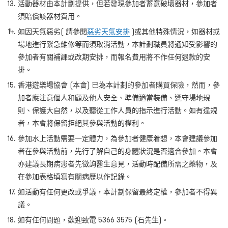
活動器材由本計劃提供，但若發現參加者蓄意破壞器材，參加者
須賠償該器材費用。
如因天氣惡劣( 請參閱
惡劣天氣安排
)或其他特殊情況，如器材或
場地進行緊急維修等而須取消活動，本計劃職員將通知受影響的
參加者有關補課或改期安排，而報名費用將不作任何退款的安
排。
香港遊樂場協會 (本會) 已為本計劃的參加者購買保險，然而，參
加者應注意個人和顧及他人安全、準備適當裝備、遵守場地規
則、保護大自然，以及聽從工作人員的指示進行活動。如有違規
者，本會將保留拒絕其參與活動的權利。
參加水上活動需要一定體力，為參加者健康着想，本會建議參加
者在參與活動前，先行了解自己的身體狀況是否適合參加。本會
亦建議長期病患者先徵詢醫生意見，活動時配備所需之藥物，及
在參加表格填寫有關病歷以作記錄。
如活動有任何更改或爭議，本計劃保留最終定權，參加者不得異
議。
如有任何問題，歡迎致電 5366 3575 (石先生)
。