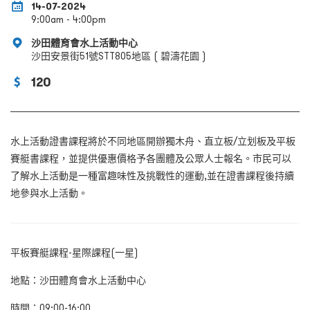
14-07-2024
9:00am - 4:00pm
沙田體育會水上活動中心
沙田安景街51號STT805地區 ( 碧濤花園 )
120
水上活動證書課程將於不同地區開辦獨木舟、直立板/
立划板及平板
賽艇書課程，並提供優惠價格予各團體及公眾人士報名。市民可以
了解水上活動是一種富趣味性及挑戰性的運動‚並在證書課程後持續
地參與水上活動。
平板賽艇課程-
星際課程
(
一星
)
地點：沙田體育會水上活動中心
時間：09:00-16:00