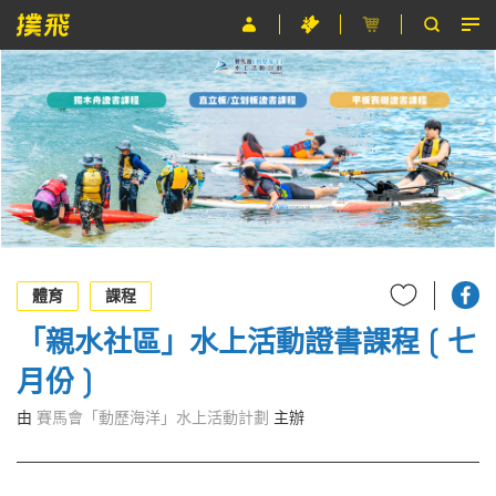
節目
主辦單位
關於撲飛
條款及細則
EN
體育
課程
「親水社區」水上活動證書課程 ( 七
月份 )
由
賽馬會「動歷海洋」水上活動計劃
主辦